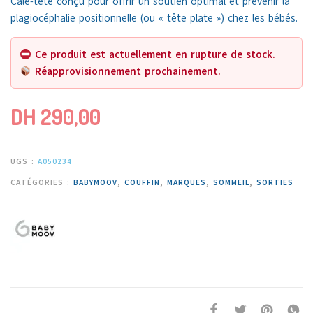
Cale-tête conçu pour offrir un soutien optimal et prévenir la
plagiocéphalie positionnelle (ou « tête plate ») chez les bébés.
Ce produit est actuellement en rupture de stock.
Réapprovisionnement prochainement.
DH
290,00
UGS :
A050234
CATÉGORIES :
BABYMOOV
,
COUFFIN
,
MARQUES
,
SOMMEIL
,
SORTIES