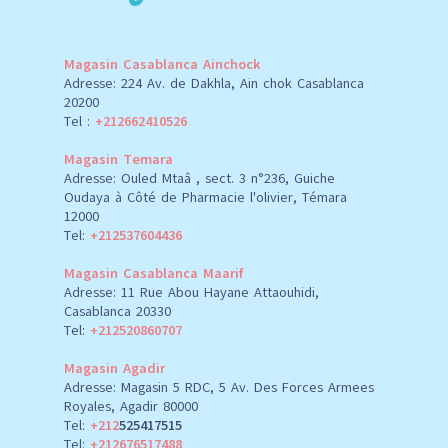
Magasin Casablanca Ainchock
Adresse: 224 Av. de Dakhla, Ain chok Casablanca
20200
Tel :
+212662410526
Magasin Temara
Adresse: Ouled Mtaâ , sect. 3 n°236, Guiche
Oudaya à Côté de Pharmacie l'olivier, Témara
12000
Tel:
+212537604436
Magasin Casablanca Maarif
Adresse: 11 Rue Abou Hayane Attaouhidi,
Casablanca 20330
Tel:
+212520860707
Magasin Agadir
Adresse: Magasin 5 RDC, 5 Av. Des Forces Armees
Royales, Agadir 80000
Tel:
+212
525417515
Tel:
+212676517488