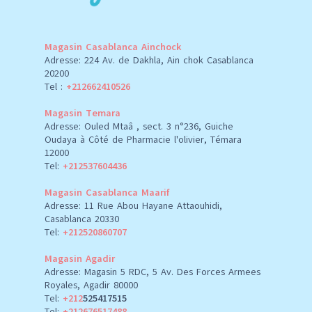
Magasin Casablanca Ainchock
Adresse: 224 Av. de Dakhla, Ain chok Casablanca
20200
Tel :
+212662410526
Magasin Temara
Adresse: Ouled Mtaâ , sect. 3 n°236, Guiche
Oudaya à Côté de Pharmacie l'olivier, Témara
12000
Tel:
+212537604436
Magasin Casablanca Maarif
Adresse: 11 Rue Abou Hayane Attaouhidi,
Casablanca 20330
Tel:
+212520860707
Magasin Agadir
Adresse: Magasin 5 RDC, 5 Av. Des Forces Armees
Royales, Agadir 80000
Tel:
+212
525417515
Tel:
+212676517488