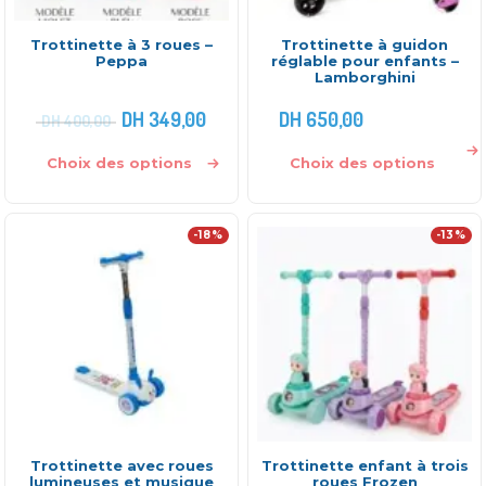
Trottinette à 3 roues –
Trottinette à guidon
Peppa
réglable pour enfants –
Lamborghini
DH
349,00
DH
650,00
DH
400,00
Choix des options
Choix des options
-18%
-13%
Trottinette avec roues
Trottinette enfant à trois
lumineuses et musique
roues Frozen