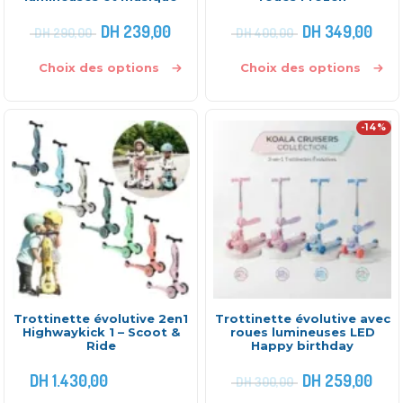
DH
239,00
DH
349,00
DH
290,00
DH
400,00
Choix des options
Choix des options
-14%
Trottinette évolutive 2en1
Trottinette évolutive avec
Highwaykick 1 – Scoot &
roues lumineuses LED
Ride
Happy birthday
DH
1.430,00
DH
259,00
DH
300,00