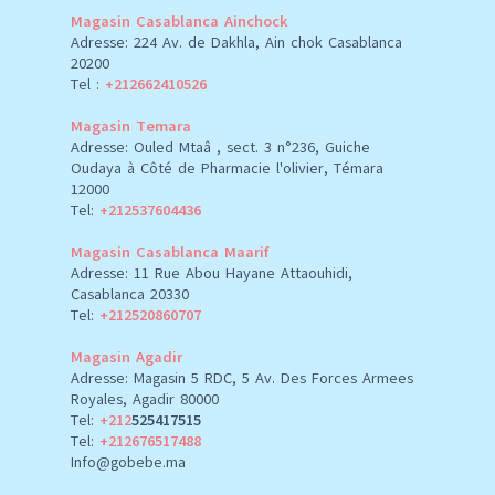
Magasin Casablanca Ainchock
Adresse: 224 Av. de Dakhla, Ain chok Casablanca
20200
Tel :
+212662410526
Magasin Temara
Adresse: Ouled Mtaâ , sect. 3 n°236, Guiche
Oudaya à Côté de Pharmacie l'olivier, Témara
12000
Tel:
+212537604436
Magasin Casablanca Maarif
Adresse: 11 Rue Abou Hayane Attaouhidi,
Casablanca 20330
Tel:
+212520860707
Magasin Agadir
Adresse: Magasin 5 RDC, 5 Av. Des Forces Armees
Royales, Agadir 80000
Tel:
+212
525417515
Tel:
+212676517488
Info@gobebe.ma