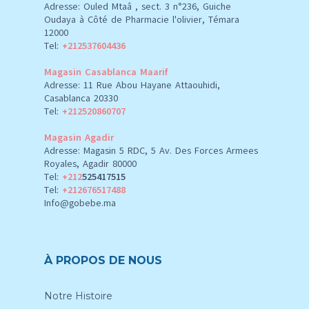
Adresse: Ouled Mtaâ , sect. 3 n°236, Guiche
Oudaya à Côté de Pharmacie l'olivier, Témara
12000
Tel:
+212537604436
Magasin Casablanca Maarif
Adresse: 11 Rue Abou Hayane Attaouhidi,
Casablanca 20330
Tel:
+212520860707
Magasin Agadir
Adresse: Magasin 5 RDC, 5 Av. Des Forces Armees
Royales, Agadir 80000
Tel:
+212
525417515
Tel:
+212676517488
Info@gobebe.ma
À PROPOS DE NOUS
Notre Histoire