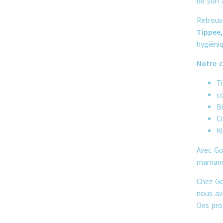
de son a
Retrouv
Tippee,
hygiéni
Notre c
Ti
co
B
C
Ki
Avec
Go
mamans 
Chez
G
nous avo
Des prod