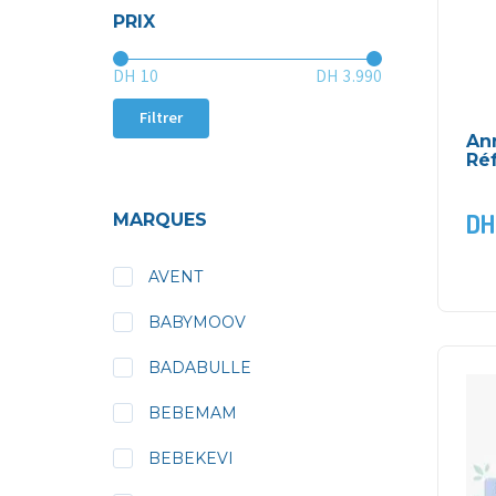
PRIX
Prix :
—
DH 10
DH 3.990
Filtrer
An
Ré
DH
MARQUES
AVENT
BABYMOOV
BADABULLE
BEBEMAM
BEBEKEVI