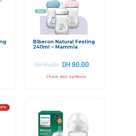
ing
Biberon Natural Feeling
240ml – Mammia
DH
90,00
DH
95,00
Choix des options
10%