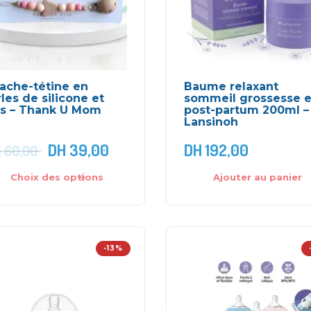
ache-tétine en
Baume relaxant
les de silicone et
sommeil grossesse e
is – Thank U Mom
post-partum 200ml –
Lansinoh
DH
39,00
DH
192,00
H
60,00
Choix des options
Ajouter au panier
-13%