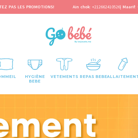
TEZ PAS LES PROMOTIONS!
Ain chok
:
+212662410526
|
Maarif
:
OMMEIL
HYGIÈNE
VETEMENTS
REPAS BEBE
ALLAITEMEN
BEBE