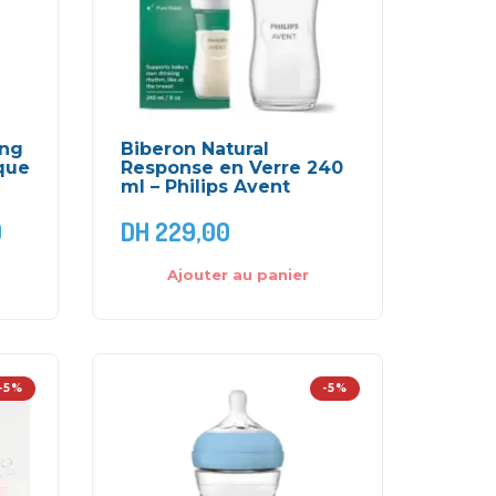
ing
Biberon Natural
que
Response en Verre 240
ml – Philips Avent
0
DH
229,00
Ajouter au panier
-5%
-5%