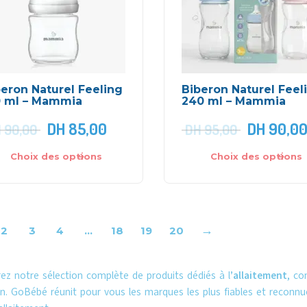
eron Naturel Feeling
Biberon Naturel Feel
0 ml – Mammia
240 ml – Mammia
DH
85,00
DH
90,0
H
90,00
DH
95,00
Choix des options
Choix des options
→
2
3
4
…
18
19
20
ez notre sélection complète de produits dédiés à l’
allaitement
, co
en. GoBébé réunit pour vous les marques les plus fiables et reco