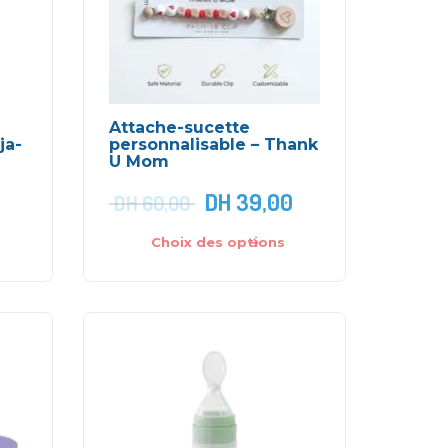
Attache-sucette
ja-
personnalisable – Thank
U Mom
DH
39,00
DH
60,00
Choix des options