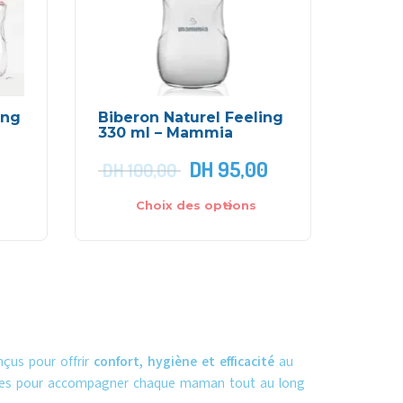
ing
Biberon Naturel Feeling
330 ml – Mammia
0
DH
95,00
DH
100,00
Choix des options
nçus pour offrir
confort, hygiène et efficacité
au
nnues pour accompagner chaque maman tout au long