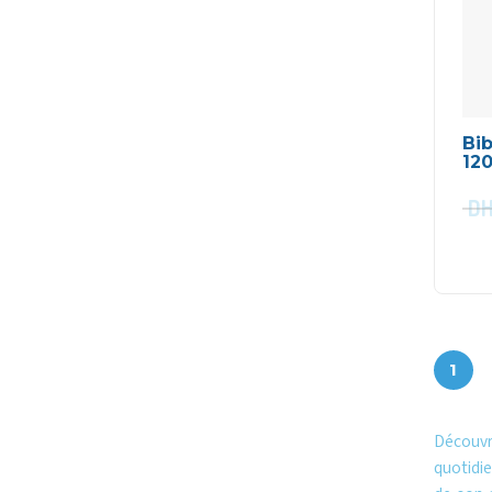
Bib
12
D
1
Découvr
quotidi