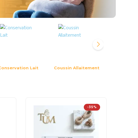
Conservation Lait
Coussin Allaitement
Sucette & A
-35%