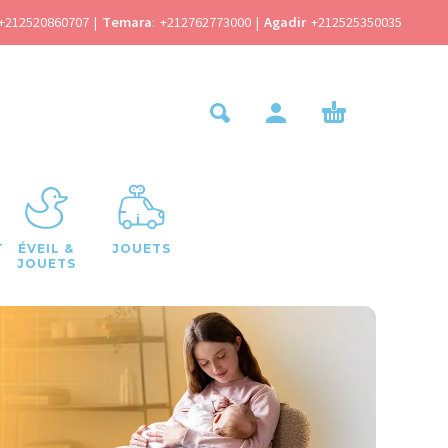
+212520860707
|
Temara
:
+212762773000
|
Agadir
+212525350035
T
ÉVEIL &
JOUETS
JOUETS