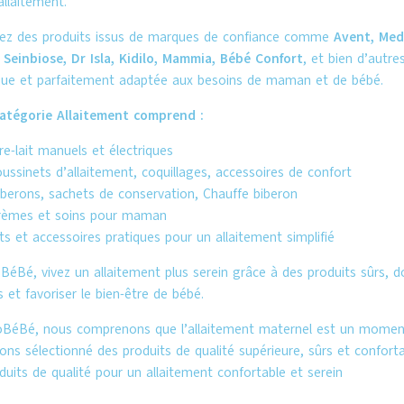
llaitement.
ez des produits issus de marques de confiance comme
Avent, Med
 Seinbiose, Dr Isla, Kidilo, Mammia, Bébé Confort
, et bien d’autre
que et parfaitement adaptée aux besoins de maman et de bébé.
atégorie Allaitement comprend :
re-lait manuels et électriques
ussinets d’allaitement
, coquillages, accessoires de confort
iberons, sachets de conservation,
Chauffe biberon
rèmes et soins pour maman
ts et accessoires pratiques pour un allaitement simplifié
BéBé
, vivez un allaitement plus serein grâce à des produits sûrs, 
et favoriser le bien-être de bébé.
oBéBé
, nous comprenons que l’allaitement maternel est un moment
ns sélectionné des produits de qualité supérieure, sûrs et conforta
uits de qualité pour un allaitement confortable et serein