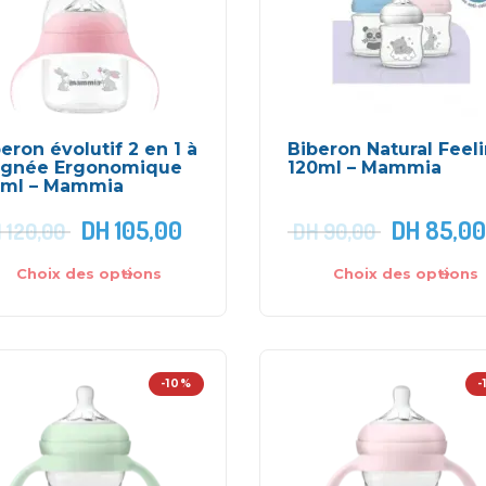
eron évolutif 2 en 1 à
Biberon Natural Feel
ignée Ergonomique
120ml – Mammia
0ml – Mammia
DH
105,00
DH
85,00
H
120,00
DH
90,00
Choix des options
Choix des options
-10%
-