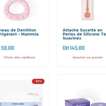
neau de Dentition
Attache Sucette en
frigérant – Mammia
Perles de Silicone Te
Suavinex
59,00
DH
145,00
Choix des options
Ajouter au panier
-35%