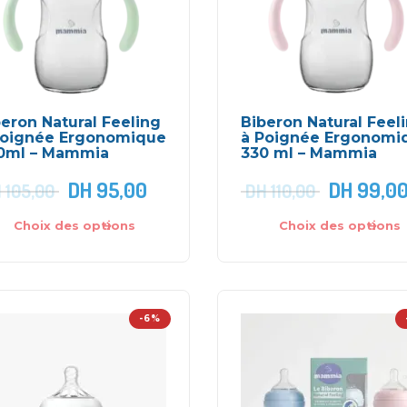
eron Natural Feeling
Biberon Natural Feel
Poignée Ergonomique
à Poignée Ergonomi
0ml – Mammia
330 ml – Mammia
DH
95,00
DH
99,0
H
105,00
DH
110,00
Choix des options
Choix des options
-6%