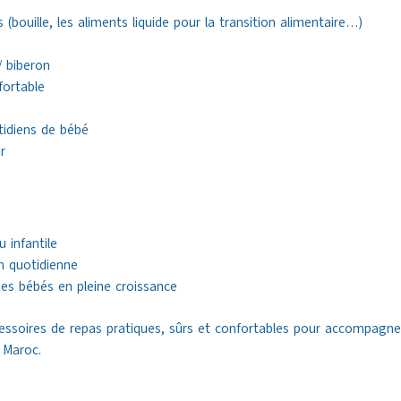
 (bouille, les aliments liquide pour la transition alimentaire…)
e
/ biberon
ortable
tidiens de bébé
r
u infantile
on quotidienne
des bébés en pleine croissance
soires de repas pratiques, sûrs et confortables pour accompagner 
 Maroc.