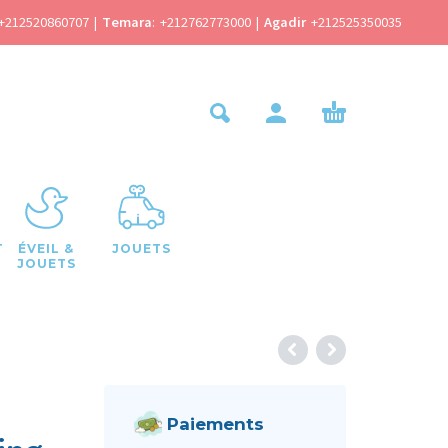
+212520860707
|
Temara
:
+212762773000
|
Agadir
+212525350035
T
ÉVEIL &
JOUETS
JOUETS
Paiements