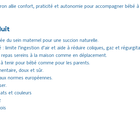
iberon allie confort, praticité et autonomie pour accompagner bébé
uit
rée du sein maternel pour une succion naturelle.
: limite l’ingestion d’air et aide à réduire coliques, gaz et régurgita
s repas sereins à la maison comme en déplacement.
 à tenir pour bébé comme pour les parents.
mentaire, doux et sûr.
aux normes européennes.
ser.
mats et couleurs
z
ois