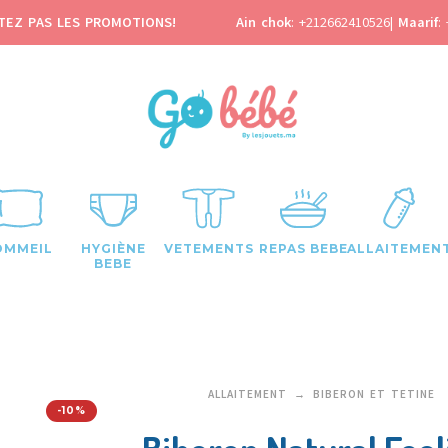
TEZ PAS LES PROMOTIONS!
Ain chok
:
+212662410526
|
Maarif
:
OMMEIL
HYGIÈNE
VETEMENTS
REPAS BEBE
ALLAITEMEN
BEBE
ALLAITEMENT
BIBERON ET TETINE
-10%