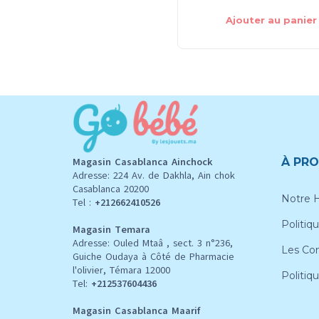
Ajouter au panier
Magasin Casablanca Ainchock
À PRO
Adresse: 224 Av. de Dakhla, Ain chok
Casablanca 20200
Notre H
Tel :
+212662410526
Politiqu
Magasin Temara
Adresse: Ouled Mtaâ , sect. 3 n°236,
Les Con
Guiche Oudaya à Côté de Pharmacie
l'olivier, Témara 12000
Politiq
Tel:
+212537604436
Magasin Casablanca Maarif