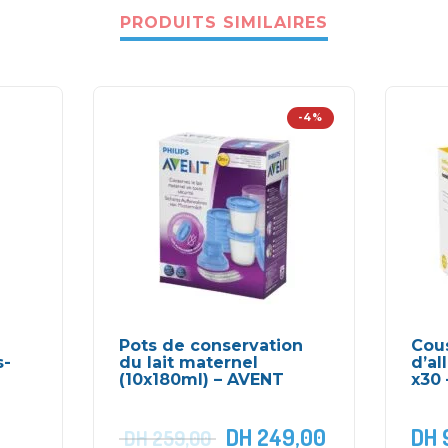
PRODUITS SIMILAIRES
-4%
Pots de conservation
Cou
s-
du lait maternel
d’al
(10x180ml) – AVENT
x30
DH
249,00
DH
DH
259,00