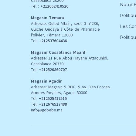
Casablanca 20200
Notre H
Tel :
+212662410526
Politiqu
Magasin Temara
Adresse: Ouled Mtaâ , sect. 3 n°236,
Les Con
Guiche Oudaya à Côté de Pharmacie
l'olivier, Témara 12000
Politiq
Tel:
+212537604436
Magasin Casablanca Maarif
Adresse: 11 Rue Abou Hayane Attaouhidi,
Casablanca 20330
Tel:
+212520860707
Magasin Agadir
Adresse: Magasin 5 RDC, 5 Av. Des Forces
Armees Royales, Agadir 80000
Tel:
+212
525417515
Tel:
+212676517488
Info@gobebe.ma