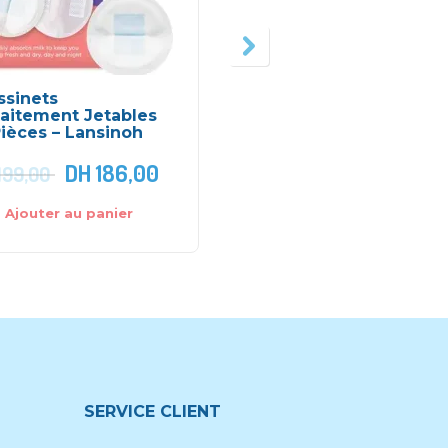
ssinets
Soutien-Gorge sans
laitement Jetables
Couture avec tissu
ièces – Lansinoh
extensible – Medela
DH
186,00
DH
399,00
199,00
Ajouter au panier
Choix des options
SERVICE CLIENT