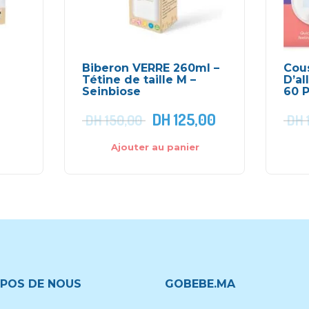
Biberon VERRE 260ml –
Cou
Tétine de taille M –
D’al
Seinbiose
60 P
DH
125,00
DH
150,00
DH
Ajouter au panier
POS DE NOUS
GOBEBE.MA