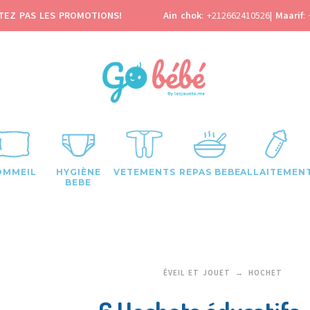
TEZ PAS LES PROMOTIONS!
Ain chok
:
+212662410526
|
Maarif
:
OMMEIL
HYGIÈNE
VETEMENTS
REPAS BEBE
ALLAITEMEN
BEBE
ÉVEIL ET JOUET
HOCHET