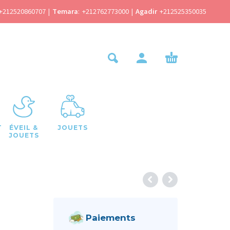
+212520860707
|
Temara
:
+212762773000
|
Agadir
+212525350035
T
ÉVEIL &
JOUETS
JOUETS
Paiements