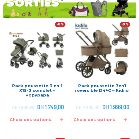
-8%
-9%
Pack poussette 3 en 1
Pack poussette 3en1
X1S-2 complet –
réversible D4+C – Kidilo
Popypapa
DH
1.749,00
DH
1.999,00
DH
1.900,00
DH
2.200,00
Choix des options
Choix des options