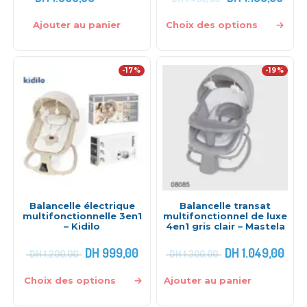
Ajouter au panier
Choix des options
-17%
-19%
Balancelle électrique
Balancelle transat
multifonctionnelle 3en1
multifonctionnel de luxe
– Kidilo
4en1 gris clair – Mastela
DH
999,00
DH
1.049,00
DH
1.200,00
DH
1.300,00
Choix des options
Ajouter au panier