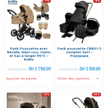
-7%
-9%
Pack Poussette avec
Pack poussette CB801-3
Nacelle, Maxi-cosi, Gants
complet 3en1 –
et Sac à langer P5+C –
Popypapa
Kidilo
DH
2.799,00
DH
3.199,00
DH
3.000,00
DH
3.500,00
Ajouter au panier
Choix des options
-13%
-10%