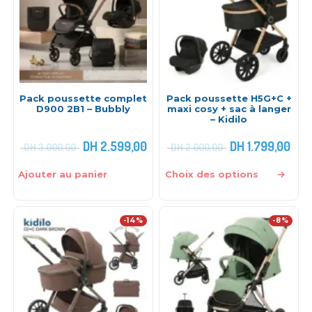
Pack poussette complet
Pack poussette H5G+C +
D900 2B1 – Bubbly
maxi cosy + sac à langer
– Kidilo
DH
2.599,00
DH
1.799,00
DH
3.000,00
DH
2.000,00
Ajouter au panier
Choix des options
-14%
-8%