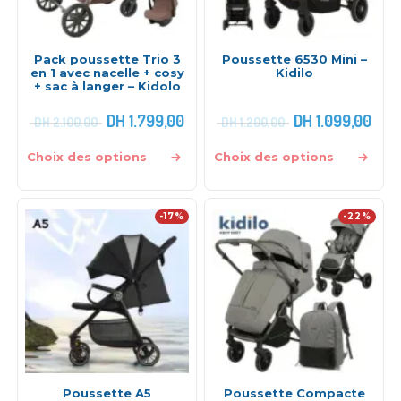
Pack poussette Trio 3
Poussette 6530 Mini –
en 1 avec nacelle + cosy
Kidilo
+ sac à langer – Kidolo
DH
1.799,00
DH
1.099,00
DH
2.100,00
DH
1.200,00
Choix des options
Choix des options
-17%
-22%
Poussette A5
Poussette Compacte