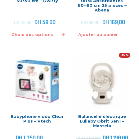
30×50 cm – Dwirty
Ultra Absorbantes
60×60 cm 25 pièces –
Abena
DH
59,00
DH
169,00
DH
75,00
DH
199,00
Choix des options
Ajouter au panier
-15%
Babyphone vidéo Clear
Balancelle électrique
Plus – Vtech
Lullaby Obrit 3en1 –
Mastela
DH
1.350,00
DH
1.190,00
DH
1.400,00