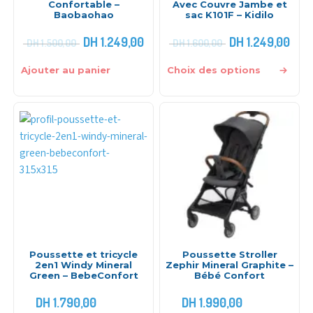
Confortable –
Avec Couvre Jambe et
Baobaohao
sac K101F – Kidilo
DH
1.249,00
DH
1.249,00
DH
1.500,00
DH
1.600,00
Ajouter au panier
Choix des options
Poussette et tricycle
Poussette Stroller
2en1 Windy Mineral
Zephir Mineral Graphite –
Green – BebeConfort
Bébé Confort
DH
1.790,00
DH
1.990,00