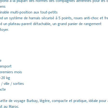
Répond à la plupart des normes des compagnies aériennes pour les
iens
inable multi-position aux tout-petits
 un système de harnais sécurisé à 5 points, roues anti-choc et frei
end un plateau parent détachable, un grand panier de rangement
toyer.
e
e
ransport
premiers mois
-20 kg
/ ville / sorties
acte
ette de voyage Burbay, légère, compacte et pratique, idéale pou
out au Maroc.