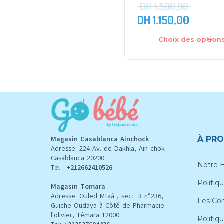
DH
1.500,00
DH
1.150,00
Choix des option
Magasin Casablanca Ainchock
À PRO
Adresse: 224 Av. de Dakhla, Ain chok
Casablanca 20200
Notre H
Tel :
+212662410526
Politiqu
Magasin Temara
Adresse: Ouled Mtaâ , sect. 3 n°236,
Les Con
Guiche Oudaya à Côté de Pharmacie
l'olivier, Témara 12000
Politiq