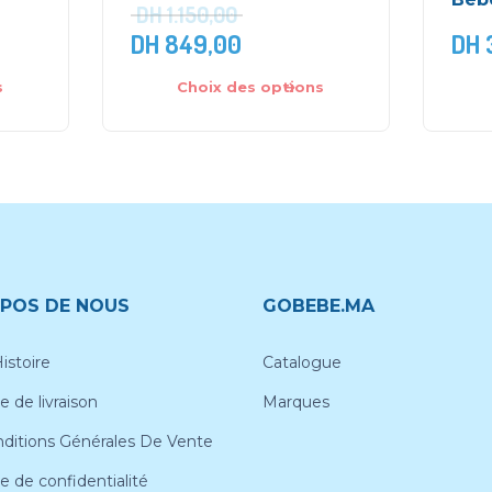
DH
1.150,00
DH
849,00
DH
s
Choix des options
POS DE NOUS
GOBEBE.MA
istoire
Catalogue
e de livraison
Marques
ditions Générales De Vente
ue de confidentialité