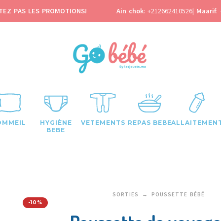
TEZ PAS LES PROMOTIONS!
Ain chok
:
+212662410526
|
Maarif
:
OMMEIL
HYGIÈNE
VETEMENTS
REPAS BEBE
ALLAITEMEN
BEBE
SORTIES
POUSSETTE BÉBÉ
-10%