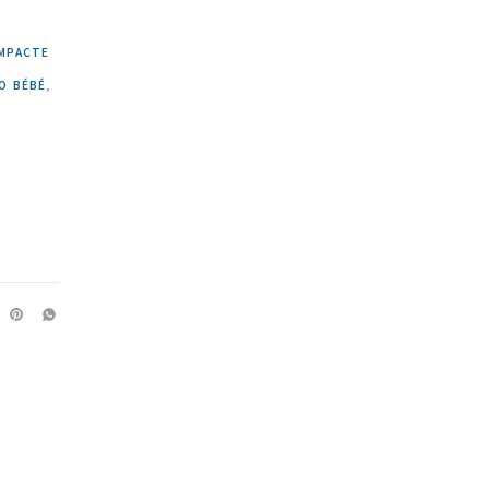
MPACTE
O BÉBÉ
,