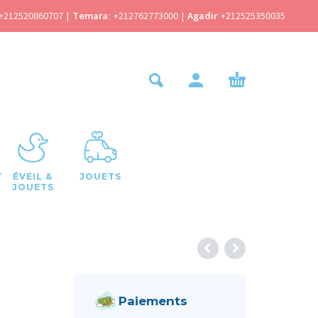
+212520860707
|
Temara
:
+212762773000
|
Agadir
+212525350035
T
ÉVEIL &
JOUETS
JOUETS
Paiements