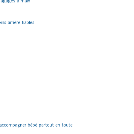
 bagages à main
ns arrière fiables
r accompagner bébé partout en toute