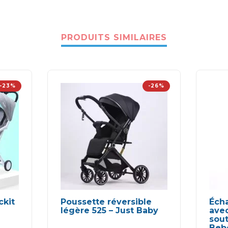
PRODUITS SIMILAIRES
-23%
-26%
ckit
Poussette réversible
Éch
légère 525 – Just Baby
avec
sout
Be