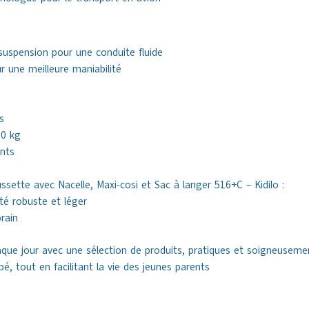
suspension pour une conduite fluide
 une meilleure maniabilité
s
20 kg
ints
ssette avec Nacelle, Maxi-cosi et Sac à langer 516+C – Kidilo :
té robuste et léger
rain
 jour avec une sélection de produits, pratiques et soigneusement
bé, tout en facilitant la vie des jeunes parents