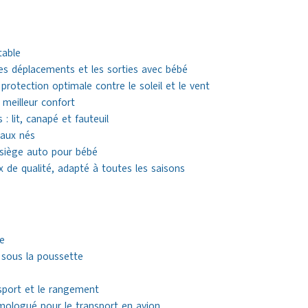
table
 les déplacements et les sorties avec bébé
rotection optimale contre le soleil et le vent
 meilleur confort
 : lit, canapé et fauteuil
eaux nés
siège auto pour bébé
 de qualité, adapté à toutes les saisons
le
sous la poussette
nsport et le rangement
mologué pour le transport en avion