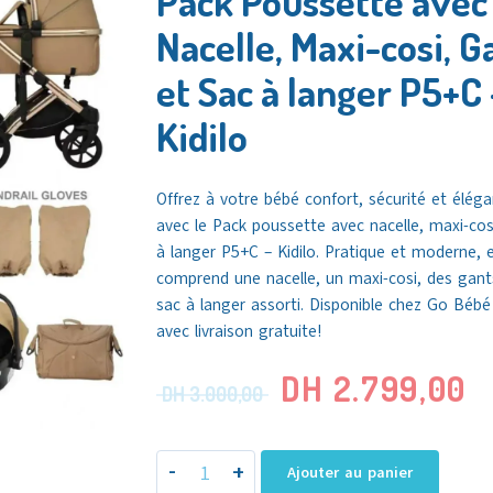
Pack Poussette avec
Nacelle, Maxi-cosi, G
et Sac à langer P5+C 
Kidilo
Offrez à votre bébé confort, sécurité et élég
avec le
Pack poussette avec nacelle, maxi-cos
à langer P5+C – Kidilo
. Pratique et moderne, e
comprend une nacelle, un maxi-cosi, des gant
sac à langer assorti. Disponible chez Go Béb
avec livraison gratuite!
DH
2.799,00
DH
3.000,00
-
+
Ajouter au panier