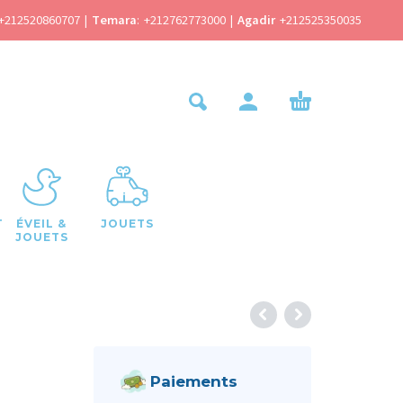
+212520860707
|
Temara
:
+212762773000
|
Agadir
+212525350035
T
ÉVEIL &
JOUETS
JOUETS
Paiements