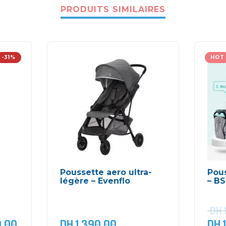
PRODUITS SIMILAIRES
-31%
HOT
Poussette aero ultra-
Pous
légère – Evenflo
– BS
DH
,00
DH
1.390,00
DH
1