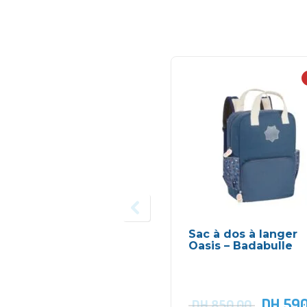
Sac à dos à langer
Oasis – Badabulle
DH
590
DH
850,00