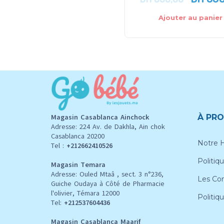
Ajouter au panier
Magasin Casablanca Ainchock
À PRO
Adresse: 224 Av. de Dakhla, Ain chok
Casablanca 20200
Notre H
Tel :
+212662410526
Politiqu
Magasin Temara
Adresse: Ouled Mtaâ , sect. 3 n°236,
Les Con
Guiche Oudaya à Côté de Pharmacie
l'olivier, Témara 12000
Politiq
Tel:
+212537604436
Magasin Casablanca Maarif