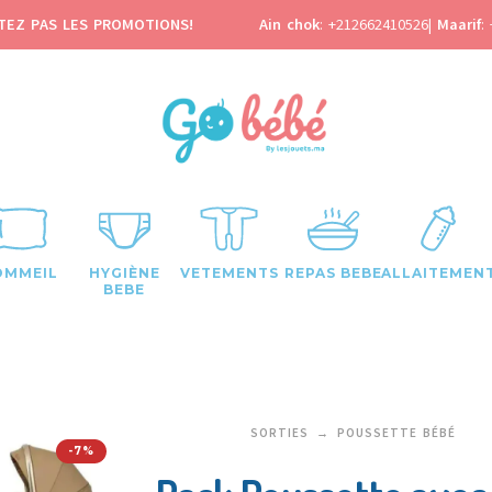
TEZ PAS LES PROMOTIONS!
Ain chok
:
+212662410526
|
Maarif
:
OMMEIL
HYGIÈNE
VETEMENTS
REPAS BEBE
ALLAITEMEN
BEBE
SORTIES
POUSSETTE BÉBÉ
-7%