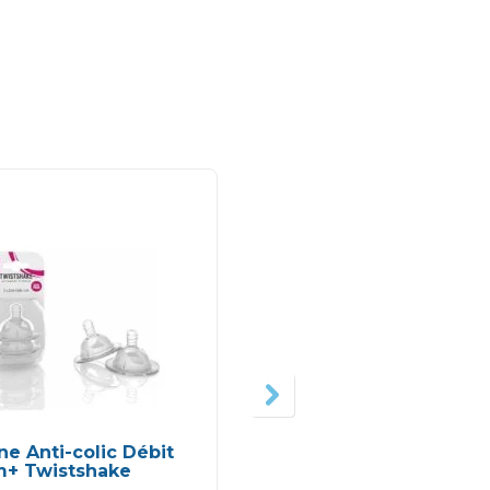
-
ne Anti-colic Débit
Coussinets
m+ Twistshake
D’allaitement Jetable
60 Pièces – Lansinoh