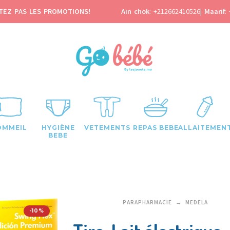
TEZ PAS LES PROMOTIONS!
Ain chok
:
+212662410526
|
Maarif
:
OMMEIL
HYGIÈNE
VETEMENTS
REPAS BEBE
ALLAITEMEN
BEBE
PARAPHARMACIE
MEDELA
-10%