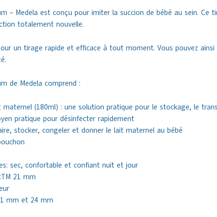
um – Medela est conçu pour imiter la succion de bébé au sein. Ce tir
action totalement nouvelle.
 pour un tirage rapide et efficace à tout moment. Vous pouvez ains
é.
ium de Medela comprend :
 maternel (180ml) : une solution pratique pour le stockage, le trans
yen pratique pour désinfecter rapidement
ire, stocker, congeler et donner le lait maternel au bébé
 bouchon
s: sec, confortable et confiant nuit et jour
exTM
21 mm
eur
 21 mm et 24 mm