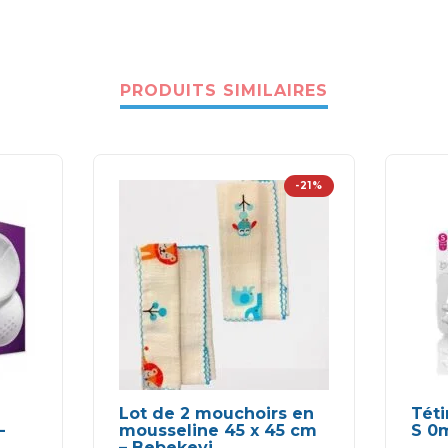
PRODUITS SIMILAIRES
-21%
Lot de 2 mouchoirs en
Téti
-
mousseline 45 x 45 cm
S 0
– Bebekevi