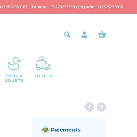
+212520860707
|
Temara
:
+212762773000
|
Agadir
+212525350035
T
ÉVEIL &
JOUETS
JOUETS
Paiements