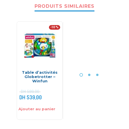
PRODUITS SIMILAIRES
-10%
Table d’activités
Ensemble table de
Activit
Globetrotter –
pique-nique et
w
Winfun
accessoires – Dolu
DH
599,00
DH
539,00
DH
249,00
DH
215,
Ajouter au panier
Ajouter au panier
Ajouter 