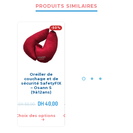
PRODUITS SIMILAIRES
-50%
-33%
Oreiller de
Poussette valise
Éch
couchage et de
réversible – Burbay
po
sécurité SafetyFIX
physio
– Osann S
Be
(9à12ans)
DH
40,00
DH
899,00
DH
230,0
DH
80,00
DH
1.350,00
Choix des options
Choix des options
Choix des