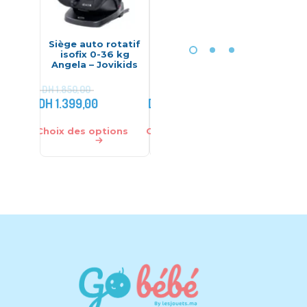
Siège auto rotatif
Siège auto évolutif
Rehaus
isofix 0-36 kg
0-36 kg isofix –
grou
Angela – Jovikids
Kidilo
gri
DH
1.850,00
DH
380,
DH
1.399,00
DH
2.699,00
DH
280,
Choix des options
Choix des options
Ajouter 