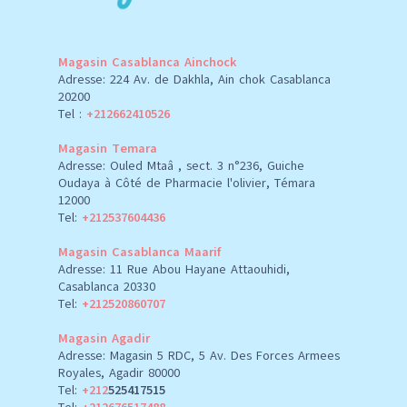
Magasin Casablanca Ainchock
Adresse: 224 Av. de Dakhla, Ain chok Casablanca
20200
Tel :
+212662410526
Magasin Temara
Adresse: Ouled Mtaâ , sect. 3 n°236, Guiche
Oudaya à Côté de Pharmacie l'olivier, Témara
12000
Tel:
+212537604436
Magasin Casablanca Maarif
Adresse: 11 Rue Abou Hayane Attaouhidi,
Casablanca 20330
Tel:
+212520860707
Magasin Agadir
Adresse: Magasin 5 RDC, 5 Av. Des Forces Armees
Royales, Agadir 80000
Tel:
+212
525417515