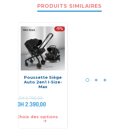
PRODUITS SIMILAIRES
-11%
Poussette Siège
Sticker Plastifié
Siè
Auto 2en1 I-Size-
Baby on board –
Satellit
Max
Bebeconfort
13kg
DH
2.700,00
DH
2.390,00
DH
30,00
DH
2.100,0
Choix des options
Ajouter au panier
Choix des