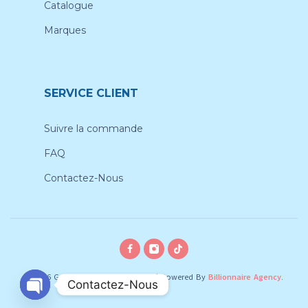
Catalogue
Marques
SERVICE CLIENT
Suivre la commande
FAQ
Contactez-Nous
© 2026 Gobebe, All rights reserved
|
Powered By
Billionnaire Agency
.
Contactez-Nous
O