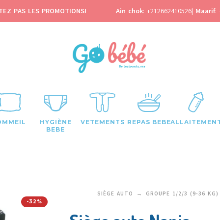
TEZ PAS LES PROMOTIONS!
Ain chok
:
+212662410526
|
Maarif
:
OMMEIL
HYGIÈNE
VETEMENTS
REPAS BEBE
ALLAITEMEN
BEBE
SIÈGE AUTO
GROUPE 1/2/3 (9-36 KG)
-32%