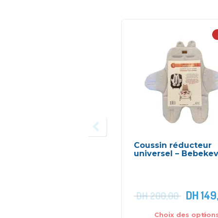
Coussin réducteur
universel – Bebekev
DH
149
DH
200,00
Choix des option