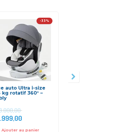
-33%
-2
e auto Ultra i-size
Siège auto cosy – Bes
 kg rotatif 360° –
Baby
bly
3.000,00
.999,00
DH
550,
DH
700,00
Ajouter au panier
Choix des options