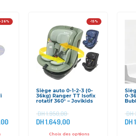
-26%
-15%
Siège auto 0-1-2-3 (0-
Sièg
i
36kg) Ranger TT Isofix
0-36
rotatif 360° – Jovikids
Bub
DH
1.950,00
DH
,00
DH
1.649,00
DH
1
s
Choix des options