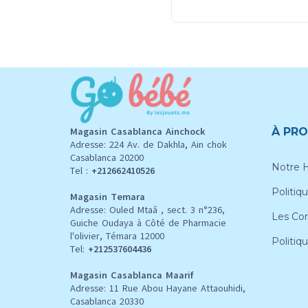
Magasin Casablanca Ainchock
À PRO
Adresse: 224 Av. de Dakhla, Ain chok
Casablanca 20200
Notre H
Tel :
+212662410526
Politiqu
Magasin Temara
Adresse: Ouled Mtaâ , sect. 3 n°236,
Les Con
Guiche Oudaya à Côté de Pharmacie
l'olivier, Témara 12000
Politiq
Tel:
+212537604436
Magasin Casablanca Maarif
Adresse: 11 Rue Abou Hayane Attaouhidi,
Casablanca 20330