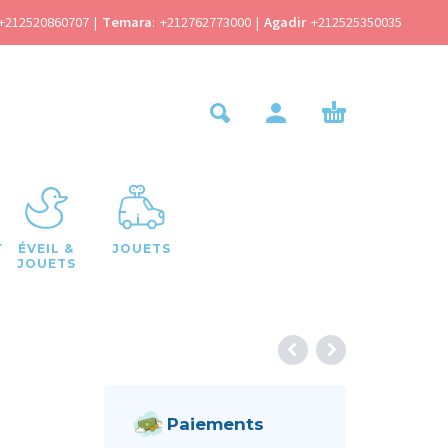
+212520860707
|
Temara
:
+212762773000
|
Agadir
+212525350035
T
ÉVEIL &
JOUETS
JOUETS
Paiements