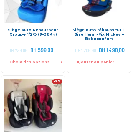
Siège auto Rehausseur
Siège auto réhausseur i-
Groupe 1/2/3 (9-36Kg)
Size Hera i-Fix Mickey –
Bebeconfort
DH
599,00
DH
1.490,00
DH
750,00
DH
1.700,00
Choix des options
Ajouter au panier
-9%