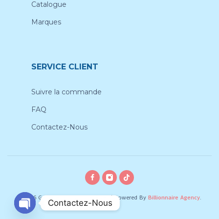
Catalogue
Marques
SERVICE CLIENT
Suivre la commande
FAQ
Contactez-Nous
© 2026 Gobebe, All rights reserved
|
Powered By
Billionnaire Agency
.
Contactez-Nous
O