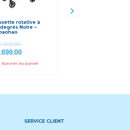
sette rotative à
Oreiller de couchage 
degrés Noire –
de sécurité SafetyFIX 
baohao
Osann – Bleu, XS
(0à15mois)
2.000,00
.699,00
DH
40,00
DH
80,00
Ajouter au panier
Ajouter au panier
SERVICE CLIENT