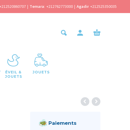
+212520860707
|
Temara
:
+212762773000
|
Agadir
+212525350035
T
ÉVEIL &
JOUETS
JOUETS
Paiements