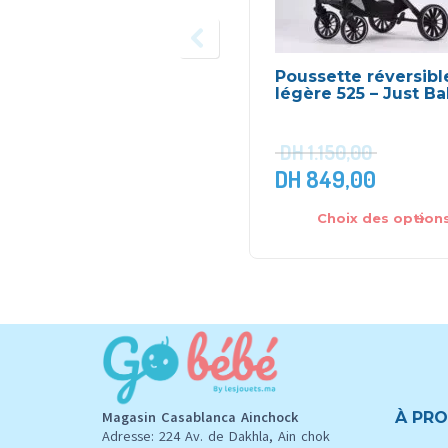
Poussette réversibl
légère 525 – Just B
DH
1.150,00
DH
849,00
Choix des option
Magasin Casablanca Ainchock
À PRO
Adresse: 224 Av. de Dakhla, Ain chok