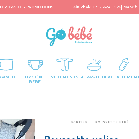
TEZ PAS LES PROMOTIONS!
Ain chok
:
+212662410526
|
Maarif
:
OMMEIL
HYGIÈNE
VETEMENTS
REPAS BEBE
ALLAITEMEN
BEBE
SORTIES
POUSSETTE BÉBÉ