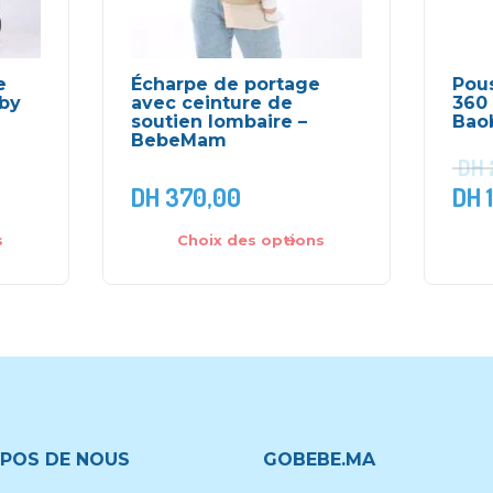
e
Écharpe de portage
Pous
aby
avec ceinture de
360 
soutien lombaire –
Bao
BebeMam
DH
DH
370,00
DH
1
s
Choix des options
POS DE NOUS
GOBEBE.MA