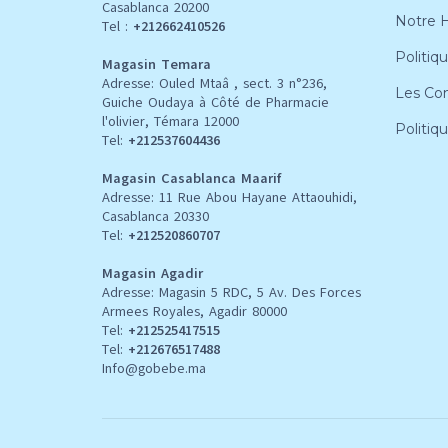
Casablanca 20200
Notre H
Tel :
+212662410526
Politiqu
Magasin Temara
Adresse: Ouled Mtaâ , sect. 3 n°236,
Les Con
Guiche Oudaya à Côté de Pharmacie
l'olivier, Témara 12000
Politiq
Tel:
+212537604436
Magasin Casablanca Maarif
Adresse: 11 Rue Abou Hayane Attaouhidi,
Casablanca 20330
Tel:
+212520860707
Magasin Agadir
Adresse: Magasin 5 RDC, 5 Av. Des Forces
Armees Royales, Agadir 80000
Tel:
+212
525417515
Tel:
+212676517488
Info@gobebe.ma