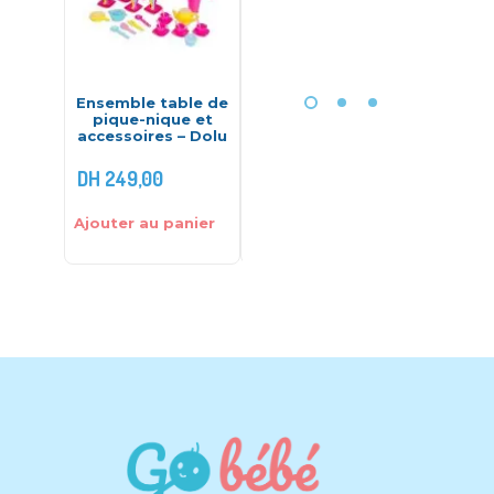
Ensemble table de
Tapis d’éveil 36
PUZZLE
pique-nique et
dalles lettres et
EN
accessoires – Dolu
chiffres-Ludi
Eur
DH
249,00
DH
740,00
DH
135,
Ajouter au panier
Ajouter au panier
Ajouter 