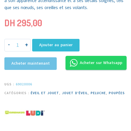
à son apparence attendrissante et à ses détails soignés, tels
que ses nœuds, ses oreilles et ses volants.
DH
295,00
-
+
Ajouter au panier
Acheter sur Whatsapp
Acheter maintenant
UGS :
69020006
CATÉGORIES :
ÉVEIL ET JOUET
,
JOUET D'ÉVEIL
,
PELUCHE
,
POUPÉES