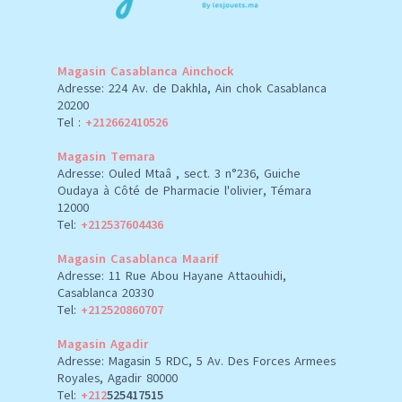
Magasin Casablanca Ainchock
Adresse: 224 Av. de Dakhla, Ain chok Casablanca
20200
Tel :
+212662410526
Magasin Temara
Adresse: Ouled Mtaâ , sect. 3 n°236, Guiche
Oudaya à Côté de Pharmacie l'olivier, Témara
12000
Tel:
+212537604436
Magasin Casablanca Maarif
Adresse: 11 Rue Abou Hayane Attaouhidi,
Casablanca 20330
Tel:
+212520860707
Magasin Agadir
Adresse: Magasin 5 RDC, 5 Av. Des Forces Armees
Royales, Agadir 80000
Tel:
+212
525417515