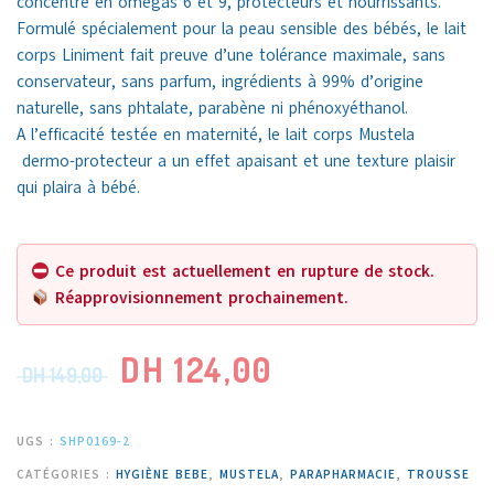
concentré en omégas 6 et 9, protecteurs et nourrissants.
Formulé spécialement pour la peau sensible des bébés, le lait
corps Liniment fait preuve d’une tolérance maximale, sans
conservateur, sans parfum, ingrédients à 99% d’origine
naturelle, sans phtalate, parabène ni phénoxyéthanol.
A l’efficacité testée en maternité, le lait corps Mustela
dermo-protecteur a un effet apaisant et une texture plaisir
qui plaira à bébé.
Ce produit est actuellement en rupture de stock.
Réapprovisionnement prochainement.
DH
124,00
DH
149,00
UGS :
SHP0169-2
CATÉGORIES :
HYGIÈNE BEBE
,
MUSTELA
,
PARAPHARMACIE
,
TROUSSE