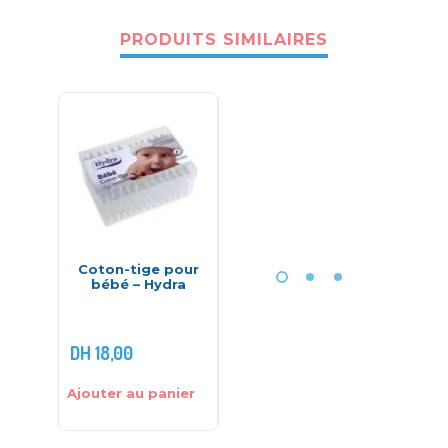
PRODUITS SIMILAIRES
Coton-tige pour
Gilbert Liniment
Servi
bébé – Hydra
Liniderm Oléo-
mate
Calcaire – 1 L
semain
fines 
DH
18,00
DH
168,00
DH
70,0
Ajouter au panier
Ajouter au panier
Ajouter 