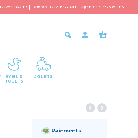
+212520860707
|
Temara
:
+212762773000
|
Agadir
+212525350035
T
ÉVEIL &
JOUETS
JOUETS
Paiements