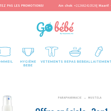
TEZ PAS LES PROMOTIONS!
Ain chok
:
+212662410526
|
Maarif
:
OMMEIL
HYGIÈNE
VETEMENTS
REPAS BEBE
ALLAITEMEN
BEBE
PARAPHARMACIE
MUSTELA