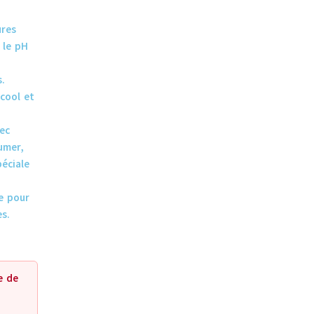
ures
 le pH
.
cool et
ec
umer,
péciale
e pour
s.
e de