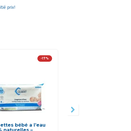
ié prix!
-17%
-3
ettes bébé a l’eau
1ère Crème lavante
 naturelles –
500ml-Uriage