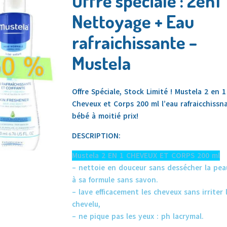
Offre spéciale : 2en1
Nettoyage + Eau
rafraichissante –
Mustela
Offre Spéciale, Stock Limité ! Mustela 2 en 1
Cheveux et Corps 200 ml l’eau rafraicchissn
bébé à moitié prix!
DESCRIPTION:
Mustela 2 EN 1 CHEVEUX ET CORPS 200 ml
– nettoie en douceur sans dessécher la pea
à sa formule sans savon.
– lave efficacement les cheveux sans irriter l
chevelu,
– ne pique pas les yeux : ph lacrymal.