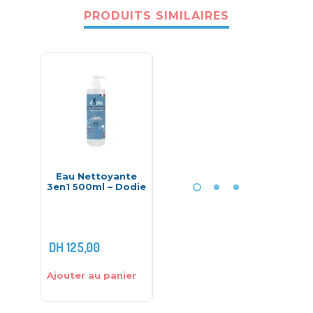
PRODUITS SIMILAIRES
Eau Nettoyante
Pack Douceur
Neutrad
3en1 500ml – Dodie
ABCDerm –
La
Bioderma
Reli
RE
DH
125,00
DH
375,00
DH
209
Ajouter au panier
Ajouter au panier
Ajouter 