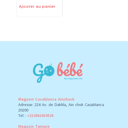
Ajouter au panier
Ajouter au panier
Choix des
Magasin Casablanca Ainchock
Adresse: 224 Av. de Dakhla, Ain chok Casablanca
20200
Tel :
+212662410526
Magasin Temara