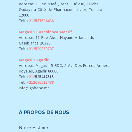
Adresse: Ouled Mtaâ , sect. 3 n°236, Guiche
Oudaya à Côté de Pharmacie l'olivier, Témara
12000
Tel:
+212537604436
Magasin Casablanca Maarif
Adresse: 11 Rue Abou Hayane Attaouhidi,
Casablanca 20330
Tel:
+212520860707
Magasin Agadir
Adresse: Magasin 5 RDC, 5 Av. Des Forces Armees
Royales, Agadir 80000
Tel:
+212
525417515
Tel:
+212676517488
Info@gobebe.ma
À PROPOS DE NOUS
Notre Histoire