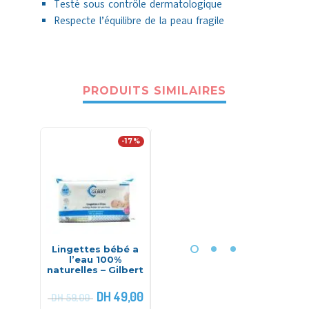
Testé sous contrôle dermatologique
Respecte l’équilibre de la peau fragile
PRODUITS SIMILAIRES
-17%
Lingettes bébé a
Ma première
Set
l’eau 100%
trousse de soin-
moufles
naturelles – Gilbert
Avent
DH
49,00
DH
398,00
DH
60,00
DH
59,00