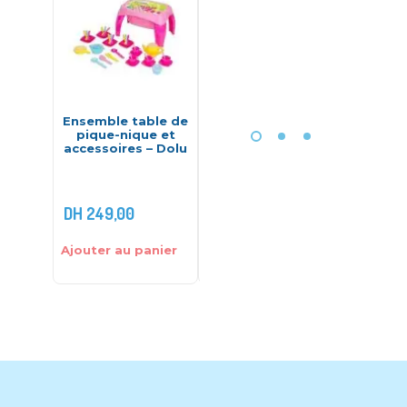
Ensemble table de
Maxi Tapis D’eau –
Trotte
pique-nique et
Ludi
bébé
accessoires – Dolu
Ba
DH
249,00
DH
285,00
DH
1.79
Ajouter au panier
Ajouter au panier
Ajouter 