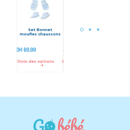
Set Bonnet
Couverture
Cou
moufles chaussons
d’emmaillotage –
d’emma
Bebekevi
Baby
DH
60,00
DH
80,00
DH
120,00
DH
100,00
Choix des options
Choix des options
Choix des