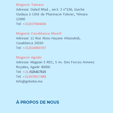
Magasin Temara
Adresse: Ouled Mtaâ , sect. 3 n°236, Guiche
Oudaya à Côté de Pharmacie l'olivier, Témara
12000
Tel:
+212537604436
Magasin Casablanca Maarif
Adresse: 11 Rue Abou Hayane Attaouhidi,
Casablanca 20330
Tel:
+212520860707
Magasin Agadir
Adresse: Magasin 5 RDC, 5 Av. Des Forces Armees
Royales, Agadir 80000
Tel:
+212
525417515
Tel:
+212676517488
Info@gobebe.ma
À PROPOS DE NOUS