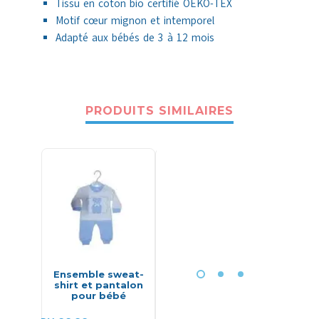
Tissu en coton bio certifié OEKO-TEX
Motif cœur mignon et intemporel
Adapté aux bébés de 3 à 12 mois
PRODUITS SIMILAIRES
-40%
Ensemble sweat-
Moufles bébé en
Ense
shirt et pantalon
coton – Bebekevi
vêteme
pour bébé
chat 