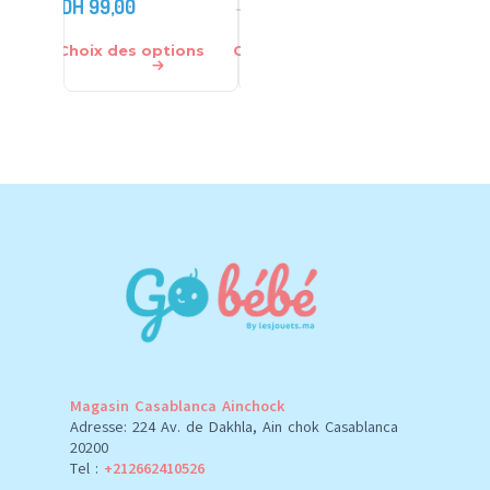
DH
99,00
DH
15,00
DH
25,00
DH
140,00
Choix des options
Choix des options
Choix des
Magasin Casablanca Ainchock
Adresse: 224 Av. de Dakhla, Ain chok Casablanca
20200
Tel :
+212662410526