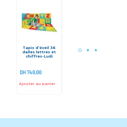
-6%
Tapis d’éveil 36
Bowling Mickey Set
Coussi
dalles lettres et
– Dede
de la
chiffres-Ludi
W
DH
139,00
DH
219,0
DH
740,00
DH
130,00
DH
215,
Ajouter au panier
Ajouter au panier
Ajouter 