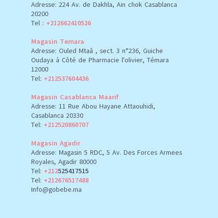
Adresse: 224 Av. de Dakhla, Ain chok Casablanca
20200
Tel :
+212662410526
Magasin Temara
Adresse: Ouled Mtaâ , sect. 3 n°236, Guiche
Oudaya à Côté de Pharmacie l'olivier, Témara
12000
Tel:
+212537604436
Magasin Casablanca Maarif
Adresse: 11 Rue Abou Hayane Attaouhidi,
Casablanca 20330
Tel:
+212520860707
Magasin Agadir
Adresse: Magasin 5 RDC, 5 Av. Des Forces Armees
Royales, Agadir 80000
Tel:
+212
525417515
Tel:
+212676517488
Info@gobebe.ma