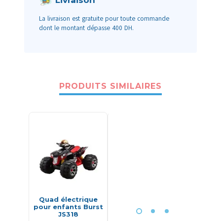
Livraison
La livraison est gratuite pour toute commande
dont le montant dépasse 400 DH.
PRODUITS SIMILAIRES
-18%
Quad électrique
Hélicoptère de
C
pour enfants Burst
police et
enregis
JS318
parachutiste
4 pots