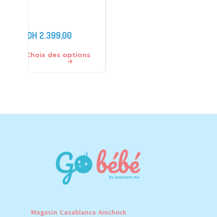
70569 – Playmobil
modele
DH
600,00
DH
400,
DH
2.399,00
DH
490,00
DH
330,
Choix des options
Ajouter au panier
Ajouter 
Magasin Casablanca Ainchock