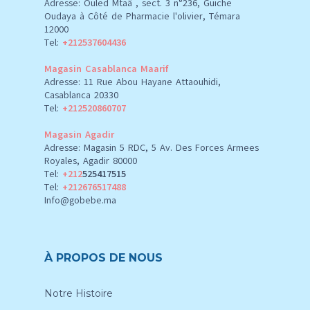
Adresse: Ouled Mtaâ , sect. 3 n°236, Guiche
Oudaya à Côté de Pharmacie l'olivier, Témara
12000
Tel:
+212537604436
Magasin Casablanca Maarif
Adresse: 11 Rue Abou Hayane Attaouhidi,
Casablanca 20330
Tel:
+212520860707
Magasin Agadir
Adresse: Magasin 5 RDC, 5 Av. Des Forces Armees
Royales, Agadir 80000
Tel:
+212
525417515
Tel:
+212676517488
Info@gobebe.ma
À PROPOS DE NOUS
Notre Histoire