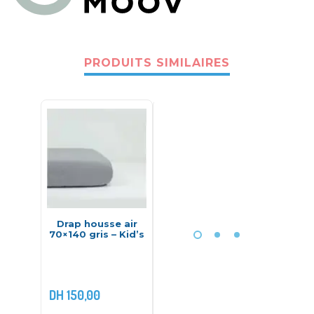
PRODUITS SIMILAIRES
Drap housse air
Cale tête Lovenest
Barr
70×140 gris – Kid’s
original Smokey –
sécurit
Babymoov
77.5 
O
DH
850,
DH
150,00
DH
200,00
DH
199,