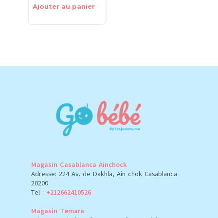
Ajouter au panier
Ajouter au panier
Ajouter 
Magasin Casablanca Ainchock
Adresse: 224 Av. de Dakhla, Ain chok Casablanca
20200
Tel :
+212662410526
Magasin Temara