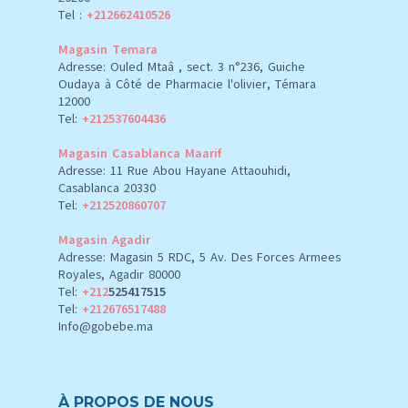
Tel :
+212662410526
Magasin Temara
Adresse: Ouled Mtaâ , sect. 3 n°236, Guiche
Oudaya à Côté de Pharmacie l'olivier, Témara
12000
Tel:
+212537604436
Magasin Casablanca Maarif
Adresse: 11 Rue Abou Hayane Attaouhidi,
Casablanca 20330
Tel:
+212520860707
Magasin Agadir
Adresse: Magasin 5 RDC, 5 Av. Des Forces Armees
Royales, Agadir 80000
Tel:
+212
525417515
Tel:
+212676517488
Info@gobebe.ma
À PROPOS DE NOUS