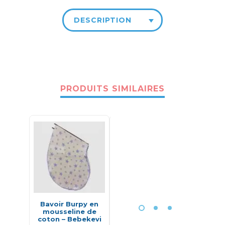
DESCRIPTION
PRODUITS SIMILAIRES
-25%
HOT
Bavoir Burpy en
Bavoir tissus
Con
mousseline de
imperméable avec
thermiq
coton – Bebekevi
coin de dentition –
-1478