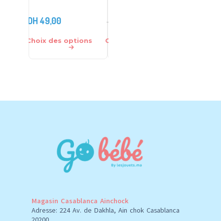
bebekevi
DH
49,00
DH
45,00
DH
390
DH
60,00
Choix des options
Choix des options
Ajouter 
Magasin Casablanca Ainchock
Adresse: 224 Av. de Dakhla, Ain chok Casablanca
20200