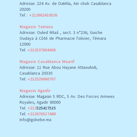
Adresse: 224 Av. de Dakhla, Ain chok Casablanca
20200
Tel :
+212662410526
Magasin Temara
Adresse: Ouled Mtaâ , sect. 3 n°236, Guiche
Oudaya à Côté de Pharmacie l'olivier, Témara
12000
Tel:
+212537604436
Magasin Casablanca Maarif
Adresse: 11 Rue Abou Hayane Attaouhidi,
Casablanca 20330
Tel:
+212520860707
Magasin Agadir
Adresse: Magasin 5 RDC, 5 Av. Des Forces Armees
Royales, Agadir 80000
Tel:
+212
525417515
Tel:
+212676517488
Info@gobebe.ma