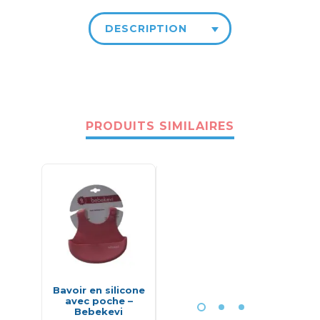
DESCRIPTION
PRODUITS SIMILAIRES
Bavoir en silicone
BADABOWLS MAXI
Bab
avec poche –
PORTIONS 250ML
Bab
Bebekevi
X12
Con