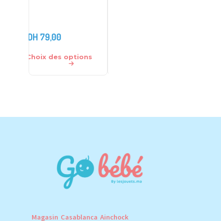
alime
180
DH
120,0
DH
79,00
DH
195,00
DH
105,
Choix des options
Ajouter au panier
Ajouter 
Magasin Casablanca Ainchock