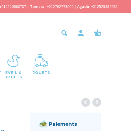
+212520860707
|
Temara
:
+212762773000
|
Agadir
+212525350035
T
ÉVEIL &
JOUETS
JOUETS
Paiements