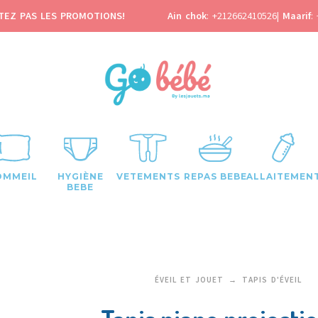
TEZ PAS LES PROMOTIONS!
Ain chok
:
+212662410526
|
Maarif
:
OMMEIL
HYGIÈNE
VETEMENTS
REPAS BEBE
ALLAITEMEN
BEBE
ÉVEIL ET JOUET
TAPIS D'ÉVEIL