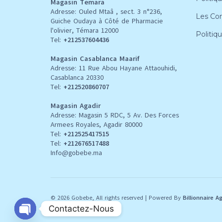
Magasin Temara
Adresse: Ouled Mtaâ , sect. 3 n°236,
Les Con
Guiche Oudaya à Côté de Pharmacie
l'olivier, Témara 12000
Politiq
Tel:
+212537604436
Magasin Casablanca Maarif
Adresse: 11 Rue Abou Hayane Attaouhidi,
Casablanca 20330
Tel:
+212520860707
Magasin Agadir
Adresse: Magasin 5 RDC, 5 Av. Des Forces
Armees Royales, Agadir 80000
Tel:
+212
525417515
Tel:
+212676517488
Info@gobebe.ma
© 2026 Gobebe, All rights reserved
|
Powered By
Billionnaire A
Contactez-Nous