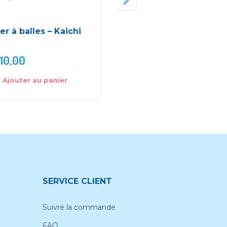
er à balles – Kaichi
Coussin animaux de l
jungle – Winfun
10,00
DH
215,0
DH
219,00
Ajouter au panier
Ajouter au panier
SERVICE CLIENT
Suivre la commande
FAQ