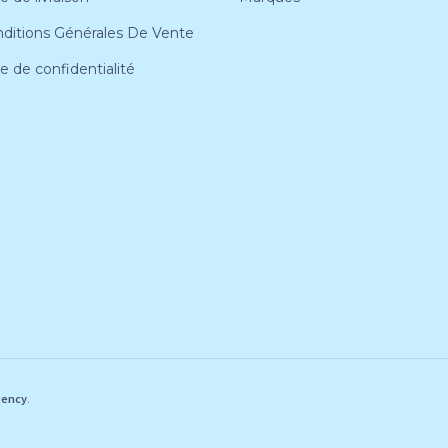
ditions Générales De Vente
ue de confidentialité
gency
.