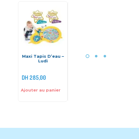
HOT
Maxi Tapis D’eau –
Vtech : Louison
Trotte
Ludi
Mon Lumi Poupon
bébé
Ba
DH
285,00
DH
280,00
DH
1.79
Ajouter au panier
Ajouter au panier
Ajouter 