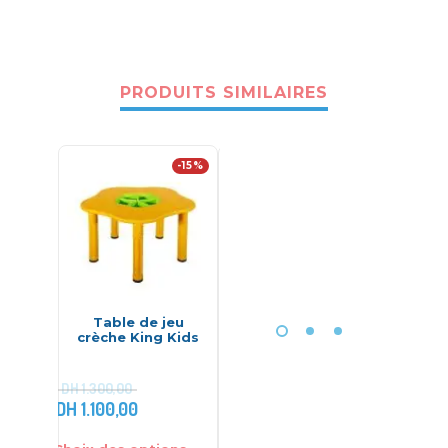
PRODUITS SIMILAIRES
-15%
Table de jeu
Fusil Nitro
Scrabbl
crèche King Kids
LongShot – NERF
– 
DH
1.300,00
DH
1.100,00
DH
299,00
DH
380