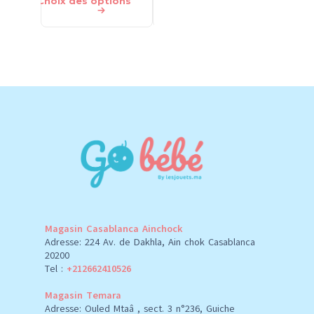
Choix des options
Ajouter au panier
Ajouter 
Magasin Casablanca Ainchock
Adresse: 224 Av. de Dakhla, Ain chok Casablanca
20200
Tel :
+212662410526
Magasin Temara
Adresse: Ouled Mtaâ , sect. 3 n°236, Guiche