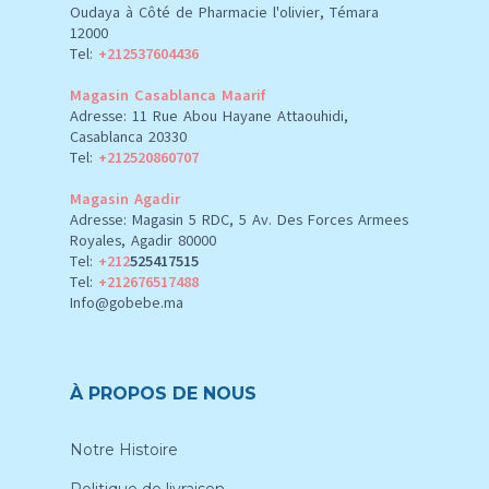
Oudaya à Côté de Pharmacie l'olivier, Témara
12000
Tel:
+212537604436
Magasin Casablanca Maarif
Adresse: 11 Rue Abou Hayane Attaouhidi,
Casablanca 20330
Tel:
+212520860707
Magasin Agadir
Adresse: Magasin 5 RDC, 5 Av. Des Forces Armees
Royales, Agadir 80000
Tel:
+212
525417515
Tel:
+212676517488
Info@gobebe.ma
À PROPOS DE NOUS
Notre Histoire
Politique de livraison