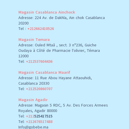
Magasin Casablanca Ainchock
Adresse: 224 Av. de Dakhla, Ain chok Casablanca
20200
Tel :
+212662410526
Magasin Temara
Adresse: Ouled Mtaâ , sect. 3 n°236, Guiche
Oudaya à Côté de Pharmacie l'olivier, Témara
12000
Tel:
+212537604436
Magasin Casablanca Maarif
Adresse: 11 Rue Abou Hayane Attaouhidi,
Casablanca 20330
Tel:
+212520860707
Magasin Agadir
Adresse: Magasin 5 RDC, 5 Av. Des Forces Armees
Royales, Agadir 80000
Tel:
+212
525417515
Tel:
+212676517488
Info@gobebe.ma