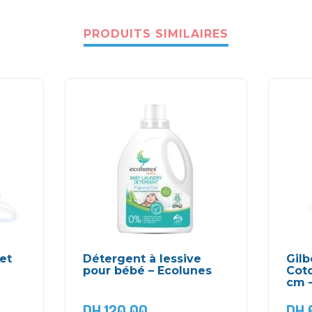
PRODUITS SIMILAIRES
et
Détergent à lessive
Gilb
pour bébé – Ecolunes
Coto
cm –
DH
120,00
DH