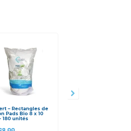
-2
ert – Rectangles de
Lot de 2 mouchoirs e
n Pads Bio 8 x 10
mousseline 45 x 45 c
 180 unités
– Bebekevi
68,00
DH
59,00
DH
75,00