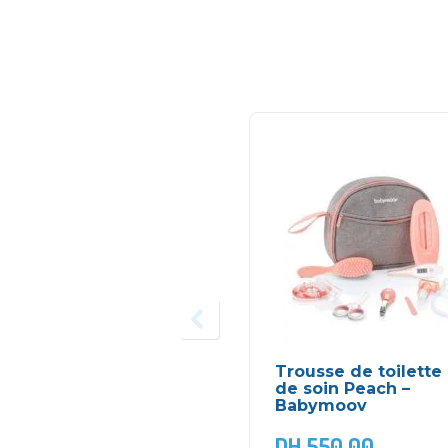
Trousse de toilette 
de soin Peach –
Babymoov
DH
550,00