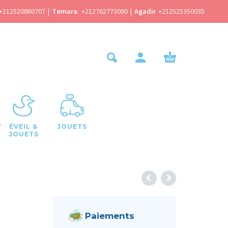
+212520860707
|
Temara
:
+212762773000
|
Agadir
+212525350035
T
ÉVEIL &
JOUETS
JOUETS
Paiements