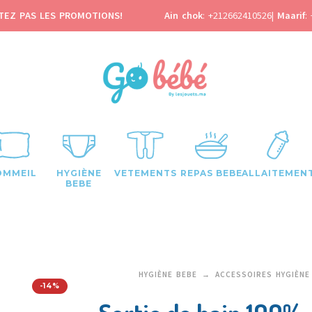
TEZ PAS LES PROMOTIONS!
Ain chok
:
+212662410526
|
Maarif
:
OMMEIL
HYGIÈNE
VETEMENTS
REPAS BEBE
ALLAITEMEN
BEBE
HYGIÈNE BEBE
ACCESSOIRES HYGIÈNE
-14%