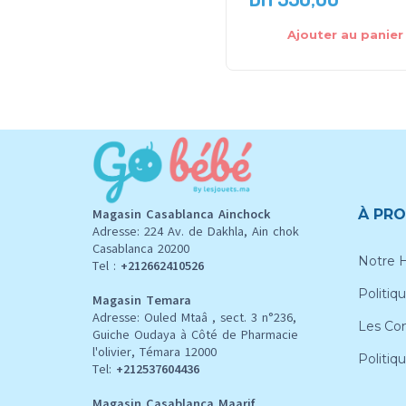
Ajouter au panier
Magasin Casablanca Ainchock
À PRO
Adresse: 224 Av. de Dakhla, Ain chok
Casablanca 20200
Notre H
Tel :
+212662410526
Politiqu
Magasin Temara
Adresse: Ouled Mtaâ , sect. 3 n°236,
Les Con
Guiche Oudaya à Côté de Pharmacie
l'olivier, Témara 12000
Politiq
Tel:
+212537604436
Magasin Casablanca Maarif