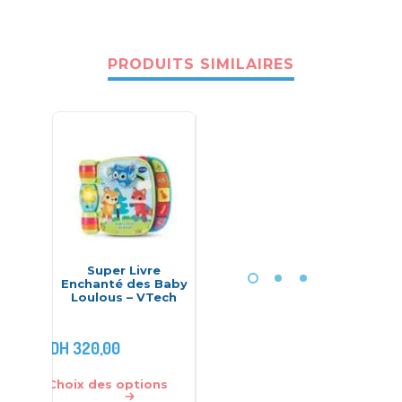
PRODUITS SIMILAIRES
Super Livre
Centre de jeu 4en1
Porsch
Enchanté des Baby
– Dolu
Cup 
Loulous – VTech
Pla
DH
900,
DH
320,00
DH
2.300,00
DH
799,
Choix des options
Ajouter au panier
Ajouter 