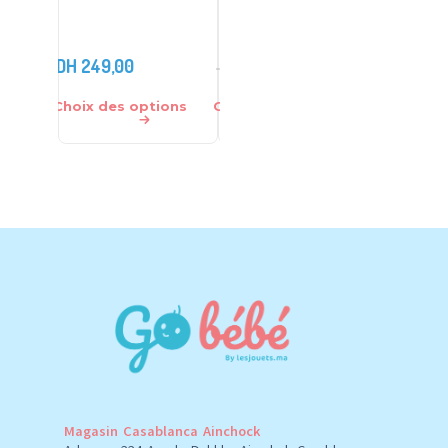
DH
850,
DH
249,00
DH
899,00
DH
550,
DH
1.350,00
Choix des options
Choix des options
Ajouter 
Magasin Casablanca Ainchock