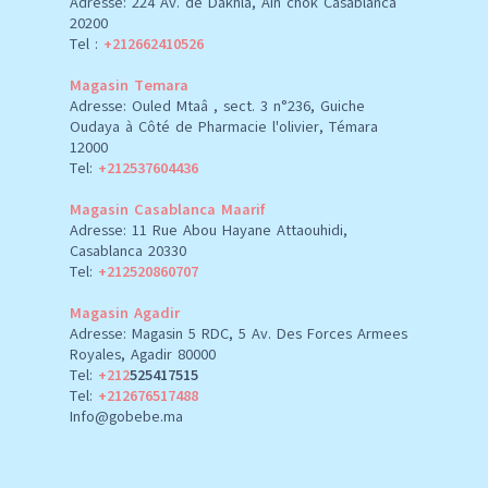
Adresse: 224 Av. de Dakhla, Ain chok Casablanca
20200
Tel :
+212662410526
Magasin Temara
Adresse: Ouled Mtaâ , sect. 3 n°236, Guiche
Oudaya à Côté de Pharmacie l'olivier, Témara
12000
Tel:
+212537604436
Magasin Casablanca Maarif
Adresse: 11 Rue Abou Hayane Attaouhidi,
Casablanca 20330
Tel:
+212520860707
Magasin Agadir
Adresse: Magasin 5 RDC, 5 Av. Des Forces Armees
Royales, Agadir 80000
Tel:
+212
525417515
Tel:
+212676517488
Info@gobebe.ma