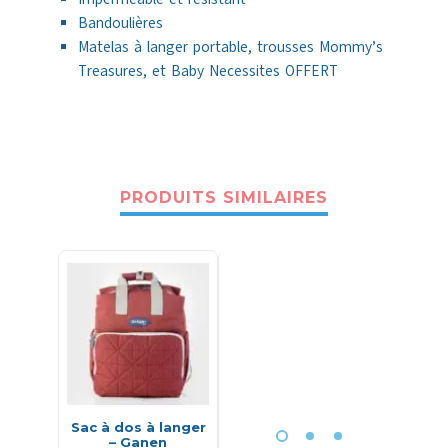
Bandoulières
Matelas à langer portable, trousses Mommy’s
Treasures, et Baby Necessites OFFERT
PRODUITS SIMILAIRES
-33%
Sac à dos à langer
Poussette valise
Sac à d
– Ganen
réversible – Burbay
Safari 