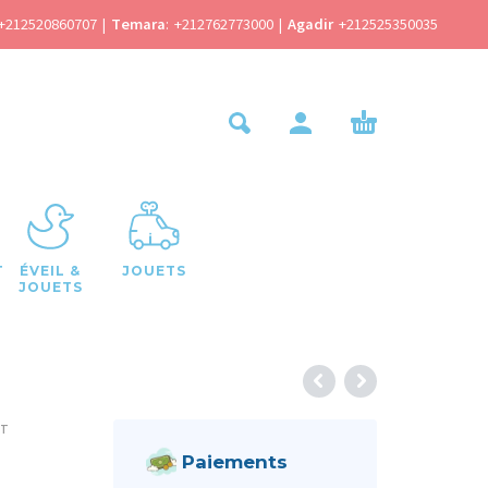
+212520860707
|
Temara
:
+212762773000
|
Agadir
+212525350035
T
ÉVEIL &
JOUETS
JOUETS
NT
Paiements