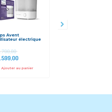
ips Avent
Sachets de
ilisateur électrique
conservation du lait
maternel 25pcs –
Lansinoh
1.700,00
.599,00
DH
160,00
Ajouter au panier
Ajouter au panier