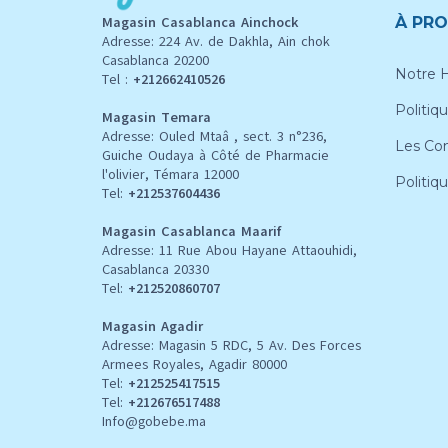
Magasin Casablanca Ainchock
À PRO
Adresse: 224 Av. de Dakhla, Ain chok
Casablanca 20200
Notre H
Tel :
+212662410526
Politiqu
Magasin Temara
Adresse: Ouled Mtaâ , sect. 3 n°236,
Les Con
Guiche Oudaya à Côté de Pharmacie
l'olivier, Témara 12000
Politiq
Tel:
+212537604436
Magasin Casablanca Maarif
Adresse: 11 Rue Abou Hayane Attaouhidi,
Casablanca 20330
Tel:
+212520860707
Magasin Agadir
Adresse: Magasin 5 RDC, 5 Av. Des Forces
Armees Royales, Agadir 80000
Tel:
+212
525417515
Tel:
+212676517488
Info@gobebe.ma