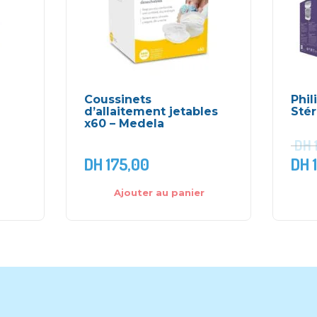
e
Coussinets
Phil
d’allaitement jetables
Stér
x60 – Medela
DH
DH
175,00
DH
1
Ajouter au panier