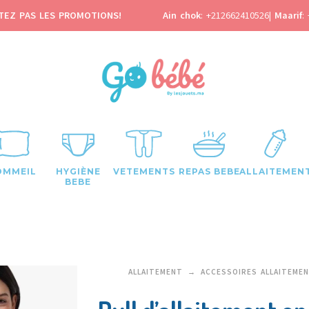
TEZ PAS LES PROMOTIONS!
Ain chok
:
+212662410526
|
Maarif
:
OMMEIL
HYGIÈNE
VETEMENTS
REPAS BEBE
ALLAITEMEN
BEBE
ALLAITEMENT
ACCESSOIRES ALLAITEME