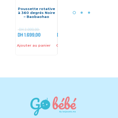
Poussette rotative
Sac à dos en cuir
Orei
à 360 degrés Noire
bébé maman –
couch
– Baobaohao
Babydola
sécurit
– Osann
(0à
DH
2.000,00
DH
1.699,00
DH
649,00
DH
80,0
Ajouter au panier
Choix des options
Ajouter 