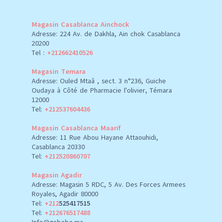
Magasin Casablanca Ainchock
Adresse: 224 Av. de Dakhla, Ain chok Casablanca
20200
Tel :
+212662410526
Magasin Temara
Adresse: Ouled Mtaâ , sect. 3 n°236, Guiche
Oudaya à Côté de Pharmacie l'olivier, Témara
12000
Tel:
+212537604436
Magasin Casablanca Maarif
Adresse: 11 Rue Abou Hayane Attaouhidi,
Casablanca 20330
Tel:
+212520860707
Magasin Agadir
Adresse: Magasin 5 RDC, 5 Av. Des Forces Armees
Royales, Agadir 80000
Tel:
+212
525417515
Tel:
+212676517488