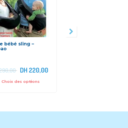
e bébé sling –
Écharpe de portage
bao
avec ceinture de
soutien lombaire –
BebeMam
DH
220,00
DH
370,00
290,00
Choix des options
Choix des options