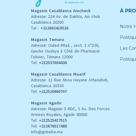
Magasin Casablanca Ainchock
À PRO
Adresse: 224 Av. de Dakhla, Ain chok
Casablanca 20200
Notre H
Tel :
+212662410526
Politiqu
Magasin Temara
Adresse: Ouled Mtaâ , sect. 3 n°236,
Les Con
Guiche Oudaya à Côté de Pharmacie
l'olivier, Témara 12000
Politiq
Tel:
+212537604436
Magasin Casablanca Maarif
Adresse: 11 Rue Abou Hayane Attaouhidi,
Casablanca 20330
Tel:
+212520860707
Magasin Agadir
Adresse: Magasin 5 RDC, 5 Av. Des Forces
Armees Royales, Agadir 80000
Tel:
+212
525417515
Tel:
+212676517488
Info@gobebe.ma