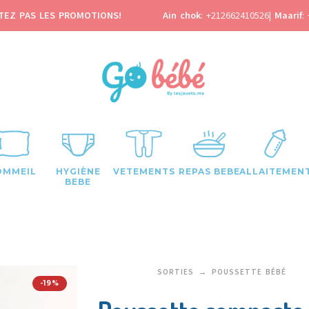
TEZ PAS LES PROMOTIONS!
Ain chok
:
+212662410526
|
Maarif
:
OMMEIL
HYGIÈNE
VETEMENTS
REPAS BEBE
ALLAITEMEN
BEBE
SORTIES
POUSSETTE BÉBÉ
-19%