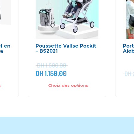
l en
Poussette Valise Pockit
Port
la
– BS2021
Aie
DH
1.500,00
DH
1.150,00
DH
s
Choix des options