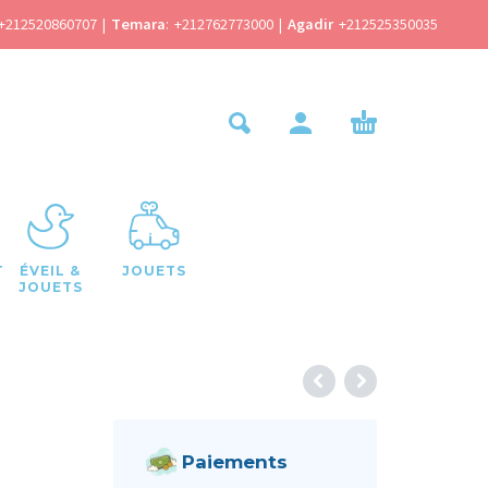
+212520860707
|
Temara
:
+212762773000
|
Agadir
+212525350035
T
ÉVEIL &
JOUETS
JOUETS
Paiements