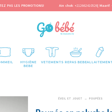
TEZ PAS LES PROMOTIONS!
Ain chok
:
+212662410526
|
Maarif
:
OMMEIL
HYGIÈNE
VETEMENTS
REPAS BEBE
ALLAITEMEN
BEBE
ÉVEIL ET JOUET
POUPÉES