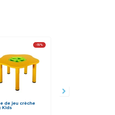
-15%
e de jeu crèche
Magi bureau interactif
 Kids
en 1 – Vtech