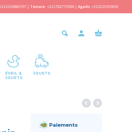
+212520860707
|
Temara
:
+212762773000
|
Agadir
+212525350035
T
ÉVEIL &
JOUETS
JOUETS
Paiements