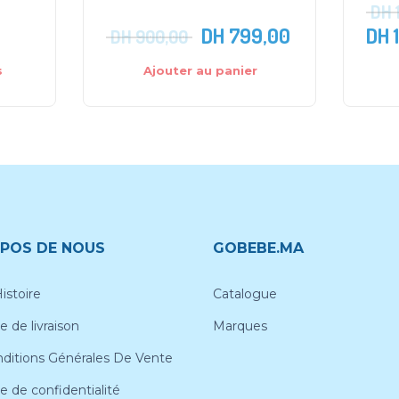
DH
DH
799,00
DH
1
DH
900,00
s
Ajouter au panier
POS DE NOUS
GOBEBE.MA
istoire
Catalogue
e de livraison
Marques
ditions Générales De Vente
ue de confidentialité