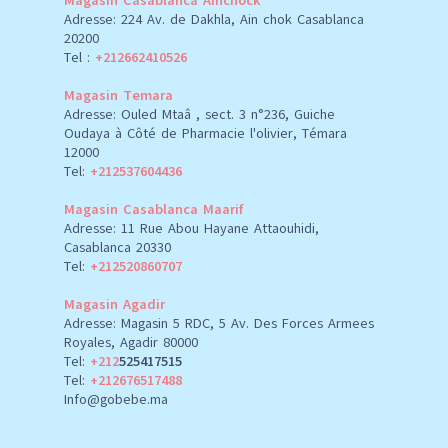
Magasin Casablanca Ainchock
Adresse: 224 Av. de Dakhla, Ain chok Casablanca
20200
Tel :
+212662410526
Magasin Temara
Adresse: Ouled Mtaâ , sect. 3 n°236, Guiche
Oudaya à Côté de Pharmacie l'olivier, Témara
12000
Tel:
+212537604436
Magasin Casablanca Maarif
Adresse: 11 Rue Abou Hayane Attaouhidi,
Casablanca 20330
Tel:
+212520860707
Magasin Agadir
Adresse: Magasin 5 RDC, 5 Av. Des Forces Armees
Royales, Agadir 80000
Tel:
+212
525417515
Tel:
+212676517488
Info@gobebe.ma