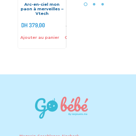
Arc-en-ciel mon
Kit de jouets pour
Fusi
paon à merveilles –
plage et jardin
LongSh
Vtech
DH
379,00
DH
45,00
DH
299
DH
49,00
Ajouter au panier
Choix des options
Ajouter 