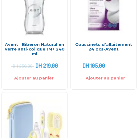
Avent : Biberon Natural en
Coussinets d’allaitement
Verre anti-colique 1M+ 240
24 pcs-Avent
ml
DH
219,00
DH
105,00
DH
250,00
Ajouter au panier
Ajouter au panier