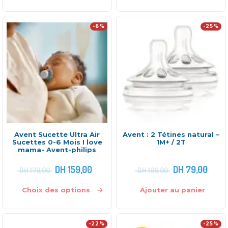
-6%
-25%
Avent Sucette Ultra Air
Avent : 2 Tétines natural –
Sucettes 0-6 Mois I love
1M+ / 2T
mama- Avent-philips
DH
159,00
DH
79,00
DH
170,00
DH
106,00
Choix des options
Ajouter au panier
-22%
-25%