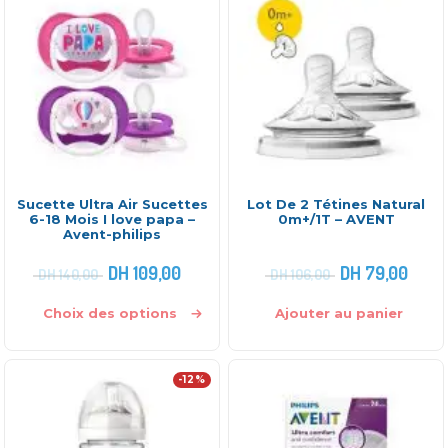
Sucette Ultra Air Sucettes
Lot De 2 Tétines Natural
6-18 Mois I love papa –
0m+/1T – AVENT
Avent-philips
DH
109,00
DH
79,00
DH
140,00
DH
106,00
Choix des options
Ajouter au panier
-12%