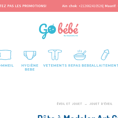
TEZ PAS LES PROMOTIONS!
Ain chok
:
+212662410526
|
Maarif
:
OMMEIL
HYGIÈNE
VETEMENTS
REPAS BEBE
ALLAITEMEN
BEBE
ÉVEIL ET JOUET
JOUET D'ÉVEIL