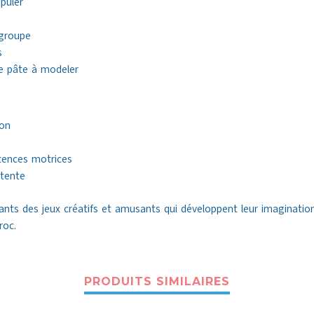
puler
 groupe
s
de pâte à modeler
son
ences motrices
étente
ts des jeux créatifs et amusants qui développent leur imagination e
roc.
PRODUITS SIMILAIRES