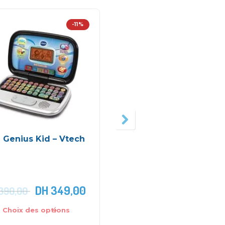
-11%
 Genius Kid – Vtech
Quad électrique pour
enfants Burst JS318
DH
349,00
DH
2.399,00
390,00
Choix des options
Choix des options