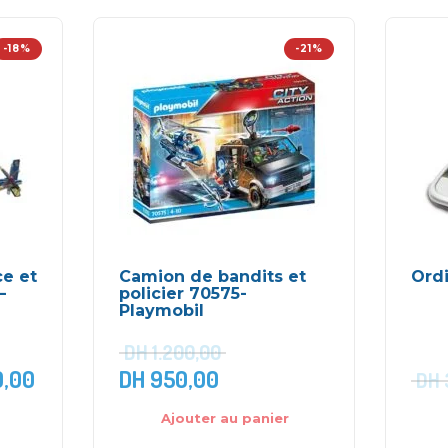
-18%
-21%
ce et
Camion de bandits et
Ordi
–
policier 70575-
Playmobil
DH
1.200,00
,00
DH
950,00
DH
Ajouter au panier