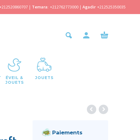
+212520860707
|
Temara
:
+212762773000
|
Agadir
+212525350035
T
ÉVEIL &
JOUETS
JOUETS
Paiements