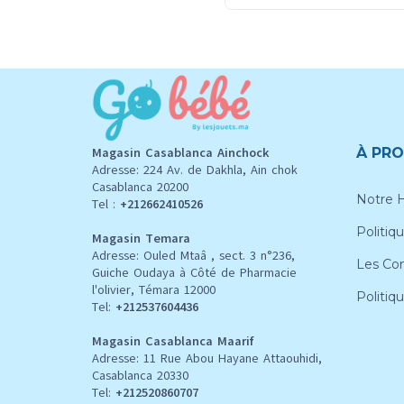
Magasin Casablanca Ainchock
À PRO
Adresse: 224 Av. de Dakhla, Ain chok
Casablanca 20200
Notre H
Tel :
+212662410526
Politiqu
Magasin Temara
Adresse: Ouled Mtaâ , sect. 3 n°236,
Les Con
Guiche Oudaya à Côté de Pharmacie
l'olivier, Témara 12000
Politiq
Tel:
+212537604436
Magasin Casablanca Maarif
Adresse: 11 Rue Abou Hayane Attaouhidi,
Casablanca 20330
Tel:
+212520860707