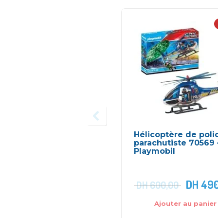
Hélicoptère de poli
parachutiste 70569 
Playmobil
DH
490
DH
600,00
Ajouter au panier