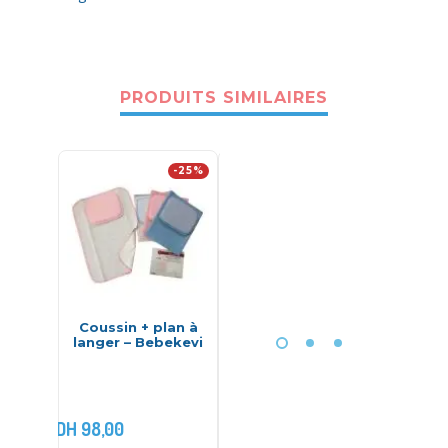
PRODUITS SIMILAIRES
-25%
Coussin + plan à
Babymoov :
Sup
langer – Bebekevi
Cosydream
so
Smokey
Topp
Ca
DH
98,00
DH
650,00
DH
750