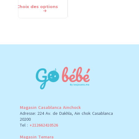
Choix des options
Ajouter au panier
Ajouter 
Magasin Casablanca Ainchock
Adresse: 224 Av. de Dakhla, Ain chok Casablanca
20200
Tel :
+212662410526
Magasin Temara