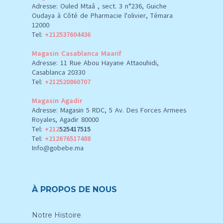
Adresse: Ouled Mtaâ , sect. 3 n°236, Guiche
Oudaya à Côté de Pharmacie l'olivier, Témara
12000
Tel:
+212537604436
Magasin Casablanca Maarif
Adresse: 11 Rue Abou Hayane Attaouhidi,
Casablanca 20330
Tel:
+212520860707
Magasin Agadir
Adresse: Magasin 5 RDC, 5 Av. Des Forces Armees
Royales, Agadir 80000
Tel:
+212
525417515
Tel:
+212676517488
Info@gobebe.ma
À PROPOS DE NOUS
Notre Histoire