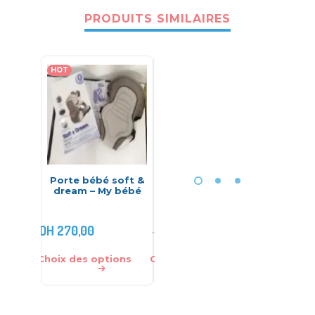
PRODUITS SIMILAIRES
HOT
-26%
Porte bébé soft &
Poussette
Sac à d
dream – My bébé
réversible légère
Oasis –
525 – Just Baby
DH
850,
DH
270,00
DH
849,00
DH
590,
DH
1.150,00
Choix des options
Choix des options
Ajouter 