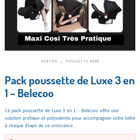
SORTIES
POUSSETTE BÉBÉ
Pack poussette de Luxe 3 en
1 – Belecoo
Ce pack poussette de Luxe 3 en 1 – Belecoo offre une
solution pratique et polyvalente pour accompagner votre bébé
à chaque étape de sa croissance.