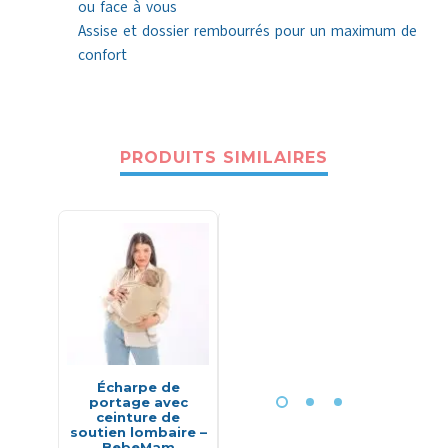
ou face à vous
Assise et dossier rembourrés pour un maximum de
confort
PRODUITS SIMILAIRES
-31%
Écharpe de
Sac à dos à langer
Pousse
portage avec
Oasis – Badabulle
réversib
ceinture de
soutien lombaire –
BebeMam