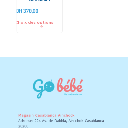
DH
850,00
DH
370,00
DH
590,00
DH
1.350,0
Choix des options
Ajouter au panier
Choix des
Magasin Casablanca Ainchock
Adresse: 224 Av. de Dakhla, Ain chok Casablanca
20200