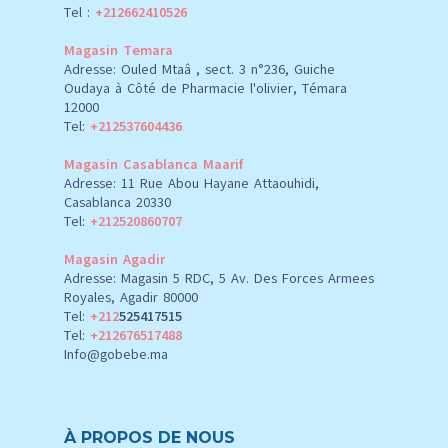
Tel :
+212662410526
Magasin Temara
Adresse: Ouled Mtaâ , sect. 3 n°236, Guiche
Oudaya à Côté de Pharmacie l'olivier, Témara
12000
Tel:
+212537604436
Magasin Casablanca Maarif
Adresse: 11 Rue Abou Hayane Attaouhidi,
Casablanca 20330
Tel:
+212520860707
Magasin Agadir
Adresse: Magasin 5 RDC, 5 Av. Des Forces Armees
Royales, Agadir 80000
Tel:
+212
525417515
Tel:
+212676517488
Info@gobebe.ma
À PROPOS DE NOUS