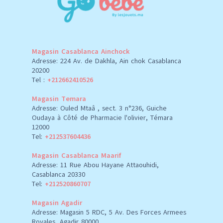
Magasin Casablanca Ainchock
Adresse: 224 Av. de Dakhla, Ain chok Casablanca
20200
Tel :
+212662410526
Magasin Temara
Adresse: Ouled Mtaâ , sect. 3 n°236, Guiche
Oudaya à Côté de Pharmacie l'olivier, Témara
12000
Tel:
+212537604436
Magasin Casablanca Maarif
Adresse: 11 Rue Abou Hayane Attaouhidi,
Casablanca 20330
Tel:
+212520860707
Magasin Agadir
Adresse: Magasin 5 RDC, 5 Av. Des Forces Armees
Royales, Agadir 80000